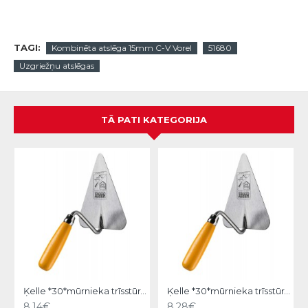
TAGI:
Kombinēta atslēga 15mm C-V Vorel
51680
Uzgriežņu atslēgas
TĀ PATI KATEGORIJA
Ķelle *30*mūrnieka trīsstūra 18cm, Hardy
Ķelle *30*mūrnieka trīsstūra 20cm, Hardy
8.14€
8.28€