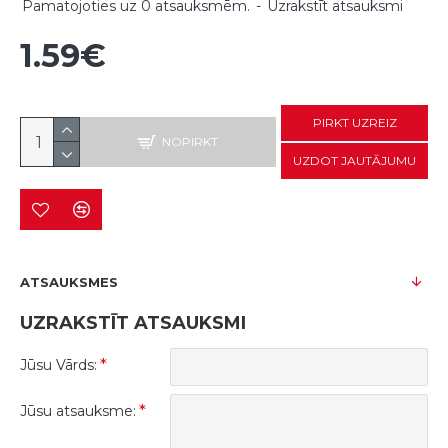
Pamatojoties uz 0 atsauksmēm.
-
Uzrakstīt atsauksmi
1.59€
PIRKT UZREIZ
NOPIRKT
UZDOT JAUTĀJUMU
ATSAUKSMES
UZRAKSTĪT ATSAUKSMI
Jūsu Vārds:
Jūsu atsauksme: