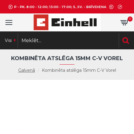
P - PK. 8:00 - 12:00; 13:00 - 17:00; S, SV. - BRĪVDIENA
0
Visi
KOMBINĒTA ATSLĒGA 15MM C-V VOREL
Galvenā
Kombinēta atslēga 15mm C-V Vorel