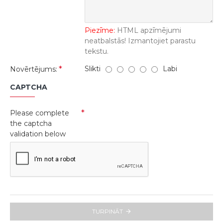
Piezīme:
HTML apzīmējumi
neatbalstās! Izmantojiet parastu
tekstu.
Slikti
Labi
Novērtējums:
CAPTCHA
Please complete
the captcha
validation below
TURPINĀT