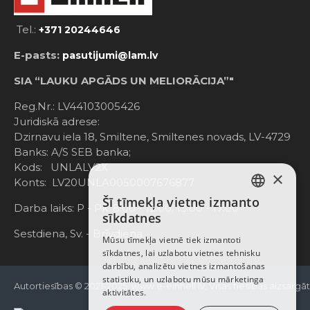
Tel.:
+371 20244646
E-pasts:
pasutijumi@lam.lv
SIA “LAUKU APGĀDS UN MELIORĀCIJA”"
Reg.Nr.: LV44103005426
Juridiskā adrese:
Dzirnavu iela 18, Smiltene, Smiltenes novads, LV-4729
Banks: A/S SEB banka;
Kods: UNLALV2X
×
Konts: LV20UNLA0050007676877
Šī tīmekļa vietne izmanto
LATVIAN
Darba laiks: P - Pk. 8:00 - 12:00; 13:00 - 17:00
sīkdatnes
RUSSIAN
Sestdiena, Sv. - Brīvdiena
Mūsu tīmekļa vietnē tiek izmantoti
sīkdatnes, lai uzlabotu vietnes tehnisku
ENGLISH
darbību, analizētu vietnes izmantošanas
statistiku, un uzlabotu mūsu mārketinga
Autortiesības © 2021-2025, www.e-einhell.lv, Visas tiesības aizsargā
aktivitātes.