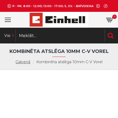
P - PK. 8:00 - 12:00; 13:00 - 17:00; S, SV. - BRĪVDIENA
0
Visi
KOMBINĒTA ATSLĒGA 10MM C-V VOREL
Galvenā
Kombinēta atslēga 10mm C-V Vorel