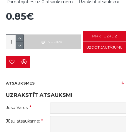
Pamatojoties uz 0 atsauksmēm.
-
Uzrakstīt atsauksmi
0.85€
PIRKT UZREIZ
NOPIRKT
UZDOT JAUTĀJUMU
ATSAUKSMES
UZRAKSTĪT ATSAUKSMI
Jūsu Vārds:
Jūsu atsauksme: