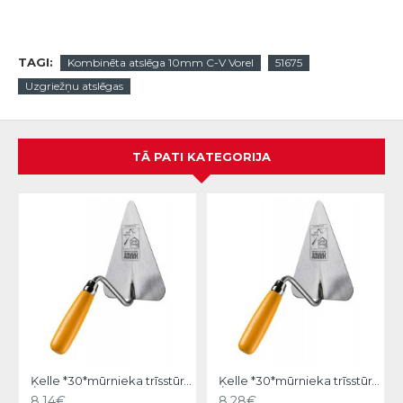
TAGI:
Kombinēta atslēga 10mm C-V Vorel
51675
Uzgriežņu atslēgas
TĀ PATI KATEGORIJA
Ķelle *30*mūrnieka trīsstūra 18cm, Hardy
Ķelle *30*mūrnieka trīsstūra 20cm, Hardy
8.14€
8.28€