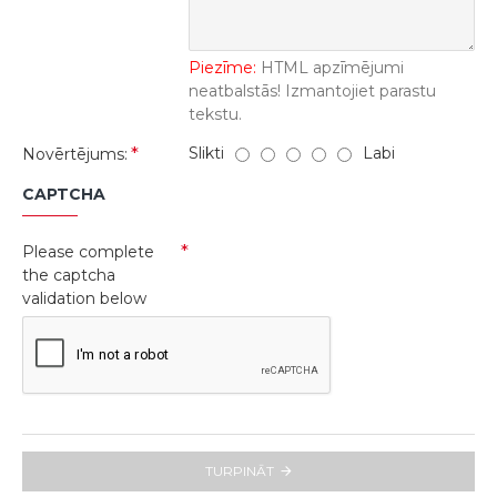
Piezīme:
HTML apzīmējumi
neatbalstās! Izmantojiet parastu
tekstu.
Slikti
Labi
Novērtējums:
CAPTCHA
Please complete
the captcha
validation below
TURPINĀT