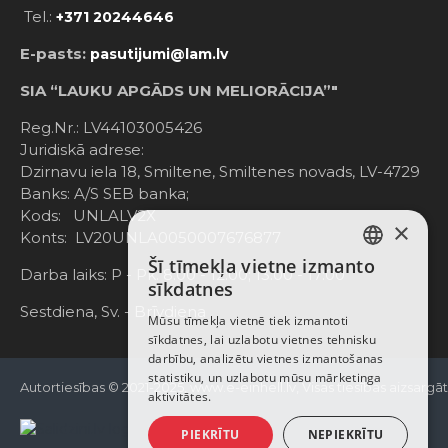
Tel.:
+371 20244646
E-pasts:
pasutijumi@lam.lv
SIA “LAUKU APGĀDS UN MELIORĀCIJA”"
Reg.Nr.: LV44103005426
Juridiskā adrese:
Dzirnavu iela 18, Smiltene, Smiltenes novads, LV-4729
Banks: A/S SEB banka;
Kods: UNLALV2X
×
Konts: LV20UNLA0050007676877
Šī tīmekļa vietne izmanto
LATVIAN
Darba laiks: P - Pk. 8:00 - 12:00; 13:00 - 17:00
sīkdatnes
RUSSIAN
Sestdiena, Sv. - Brīvdiena
Mūsu tīmekļa vietnē tiek izmantoti
sīkdatnes, lai uzlabotu vietnes tehnisku
ENGLISH
darbību, analizētu vietnes izmantošanas
statistiku, un uzlabotu mūsu mārketinga
Autortiesības © 2021-2025, www.e-einhell.lv, Visas tiesības aizsargā
aktivitātes.
PIEKRĪTU
NEPIEKRĪTU