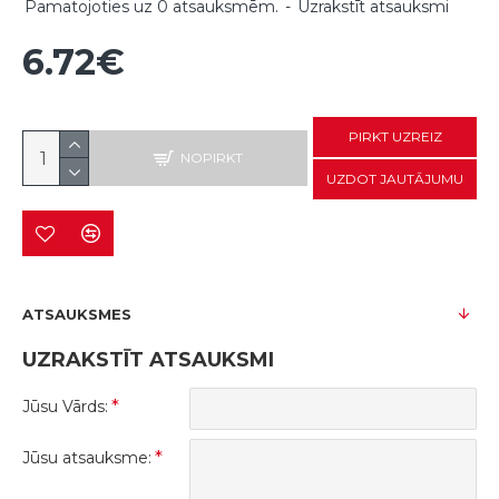
Pamatojoties uz 0 atsauksmēm.
-
Uzrakstīt atsauksmi
6.72€
PIRKT UZREIZ
NOPIRKT
UZDOT JAUTĀJUMU
ATSAUKSMES
UZRAKSTĪT ATSAUKSMI
Jūsu Vārds:
Jūsu atsauksme: