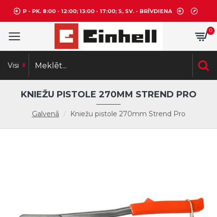
P - PK. 8:00 - 12:00; 13:00 - 17:00; S, SV. - BRĪVDIENA
0
Visi
KNIEŽU PISTOLE 270MM STREND PRO
Galvenā
Kniežu pistole 270mm Strend Pro