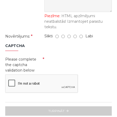
Piezīme:
HTML apzīmējumi
neatbalstās! Izmantojiet parastu
tekstu.
Slikti
Labi
Novērtējums:
CAPTCHA
Please complete
the captcha
validation below
TURPINĀT