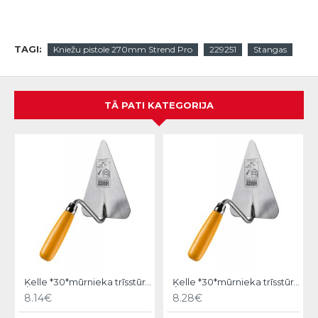
TAGI:
Kniežu pistole 270mm Strend Pro
229251
Stangas
TĀ PATI KATEGORIJA
Ķelle *30*mūrnieka trīsstūra 18cm, Hardy
Ķelle *30*mūrnieka trīsstūra 20cm, Hardy
8.14€
8.28€