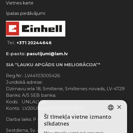
Vietnes karte
Ipašas piedāvājumi
Tel.:
+371 20244646
E-pasts:
pasutijumi@lam.lv
SIA “LAUKU APGĀDS UN MELIORĀCIJA”"
Reg.Nr.: LV44103005426
Juridiskā adrese:
Dzirnavu iela 18, Smiltene, Smiltenes novads, LV-4729
Banks: A/S SEB banka;
Kods: UNLALV2X
×
Konts: LV20UNLA0050007676877
Šī tīmekļa vietne izmanto
LATVIAN
Darba laiks: P - Pk. 8:00 - 12:00; 13:00 - 17:00
sīkdatnes
RUSSIAN
Sestdiena, Sv. - Brīvdiena
Mūsu tīmekļa vietnē tiek izmantoti