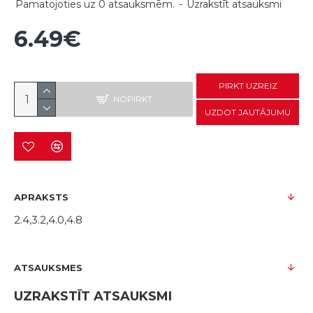
Pamatojoties uz 0 atsauksmēm.
-
Uzrakstīt atsauksmi
6.49€
PIRKT UZREIZ
NOPIRKT
UZDOT JAUTĀJUMU
APRAKSTS
2.4,3.2,4.0,4.8
ATSAUKSMES
UZRAKSTĪT ATSAUKSMI