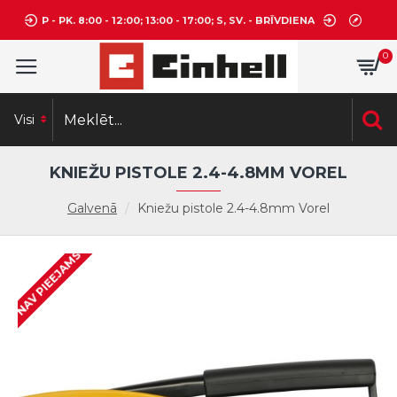
P - PK. 8:00 - 12:00; 13:00 - 17:00; S, SV. - BRĪVDIENA
0
Visi
KNIEŽU PISTOLE 2.4-4.8MM VOREL
Galvenā
Kniežu pistole 2.4-4.8mm Vorel
NAV PIEEJAMS