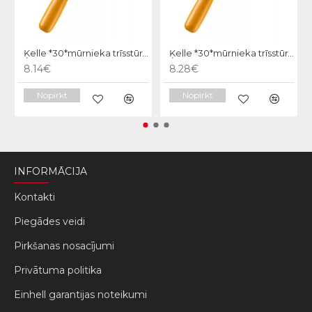
Ķelle *30*mūrnieka trīsstūra 18cm, Hardy
Ķelle *30*mūrnieka trīsstūra 20cm, Hardy
8.14€
8.28€
Nopirkt
Nopirkt
INFORMĀCIJA
Kontakti
Piegādes veidi
Pirkšanas nosacījumi
Privātuma politika
Einhell garantijas noteikumi