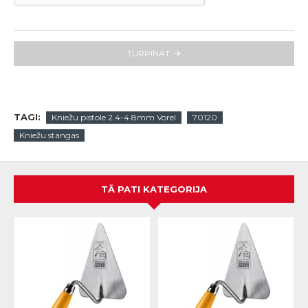
TURPINĀT
TAGI:
Kniežu pistole 2.4-4.8mm Vorel
70120
Kniežu stangas
TĀ PATI KATEGORIJA