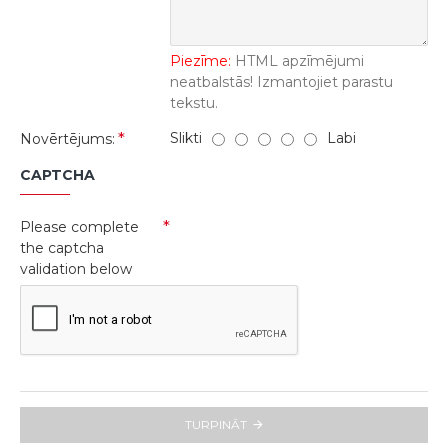
Piezīme:
HTML apzīmējumi
neatbalstās! Izmantojiet parastu
tekstu.
Slikti
Labi
Novērtējums:
CAPTCHA
Please complete
the captcha
validation below
TURPINĀT