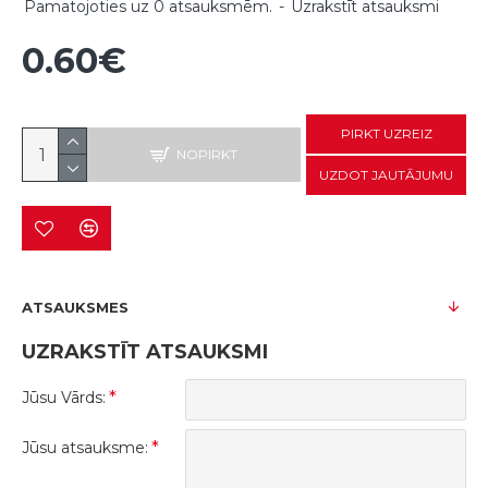
Pamatojoties uz 0 atsauksmēm.
-
Uzrakstīt atsauksmi
0.60€
PIRKT UZREIZ
NOPIRKT
UZDOT JAUTĀJUMU
ATSAUKSMES
UZRAKSTĪT ATSAUKSMI
Jūsu Vārds:
Jūsu atsauksme: