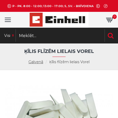
P - PK. 8:00 - 12:00; 13:00 - 17:00; S, SV. - BRĪVDIENA
0
Visi
ĶĪLIS FLĪZĒM LIELAIS VOREL
Galvenā
Ķīlis flīzēm lielais Vorel