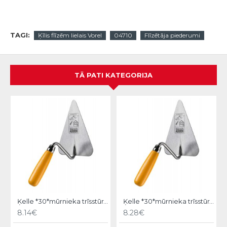
TAGI:
Ķīlis flīzēm lielais Vorel
04710
Flīzētāja piederumi
TĀ PATI KATEGORIJA
Ķelle *30*mūrnieka trīsstūra 18cm, Hardy
Ķelle *30*mūrnieka trīsstūra 20cm, Hardy
8.14€
8.28€