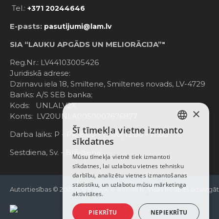
Tel.:
+371 20244646
E-pasts:
pasutijumi@lam.lv
SIA “LAUKU APGĀDS UN MELIORĀCIJA”"
Reg.Nr.: LV44103005426
Juridiskā adrese:
Dzirnavu iela 18, Smiltene, Smiltenes novads, LV-4729
Banks: A/S SEB banka;
Kods: UNLALV2X
×
Konts: LV20UNLA0050007676877
Šī tīmekļa vietne izmanto
LATVIAN
Darba laiks: P - Pk. 8:00 - 12:00; 13:00 - 17:00
sīkdatnes
RUSSIAN
Sestdiena, Sv. - Brīvdiena
Mūsu tīmekļa vietnē tiek izmantoti
sīkdatnes, lai uzlabotu vietnes tehnisku
ENGLISH
darbību, analizētu vietnes izmantošanas
statistiku, un uzlabotu mūsu mārketinga
Autortiesības © 2021-2025, www.e-einhell.lv, Visas tiesības aizsargā
aktivitātes.
PIEKRĪTU
NEPIEKRĪTU