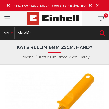
P - PK. 8:00 - 12:00; 13:00 - 17:00; S, SV. - BRĪVDIENA
0
Visi
KĀTS RULLIM 8MM 25CM, HARDY
Galvenā
Kāts rullim 8mm 25cm, Hardy