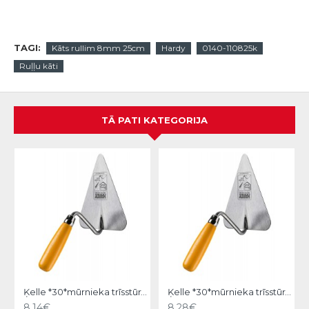
TAGI:
Kāts rullim 8mm 25cm
Hardy
0140-110825k
Ruļļu kāti
TĀ PATI KATEGORIJA
Ķelle *30*mūrnieka trīsstūra 18cm, Hardy
Ķelle *30*mūrnieka trīsstūra 20cm, Hardy
8.14€
8.28€