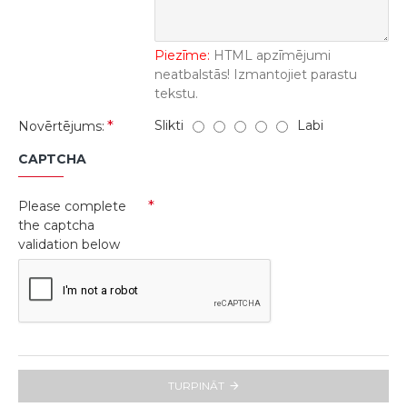
Piezīme:
HTML apzīmējumi
neatbalstās! Izmantojiet parastu
tekstu.
Slikti
Labi
Novērtējums:
CAPTCHA
Please complete
the captcha
validation below
TURPINĀT