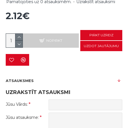
Pamatojoties uz 0 atsauksmēm.
-
Uzrakstīt atsauksmi
2.12€
PIRKT UZREIZ
NOPIRKT
UZDOT JAUTĀJUMU
ATSAUKSMES
UZRAKSTĪT ATSAUKSMI
Jūsu Vārds:
Jūsu atsauksme: