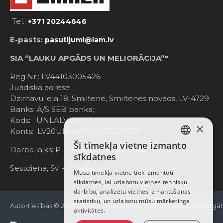
Tel.:
+371 20244646
E-pasts:
pasutijumi@lam.lv
SIA “LAUKU APGĀDS UN MELIORĀCIJA”"
Reg.Nr.: LV44103005426
Juridiskā adrese:
Dzirnavu iela 18, Smiltene, Smiltenes novads, LV-4729
Banks: A/S SEB banka;
Kods: UNLALV2X
×
Konts: LV20UNLA0050007676877
Šī tīmekļa vietne izmanto
LATVIAN
Darba laiks: P - Pk. 8:00 - 12:00; 13:00 - 17:00
sīkdatnes
RUSSIAN
Sestdiena, Sv. - Brīvdiena
Mūsu tīmekļa vietnē tiek izmantoti
sīkdatnes, lai uzlabotu vietnes tehnisku
ENGLISH
darbību, analizētu vietnes izmantošanas
statistiku, un uzlabotu mūsu mārketinga
Autortiesības © 2021-2025, www.e-einhell.lv, Visas tiesības aizsargā
aktivitātes.