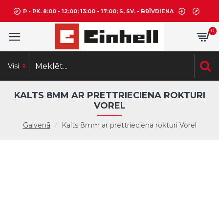
P - PK. 8:00 - 12:00; 13:00 - 17:00; S, SV. - BRĪVDIENA
0
Visi
KALTS 8MM AR PRETTRIECIENA ROKTURI
VOREL
Galvenā
Kalts 8mm ar prettrieciena rokturi Vorel