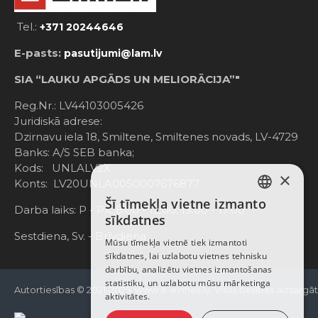
Tel.:
+371 20244646
E-pasts:
pasutijumi@lam.lv
SIA “LAUKU APGĀDS UN MELIORĀCIJA”"
Reg.Nr.: LV44103005426
Juridiskā adrese:
Dzirnavu iela 18, Smiltene, Smiltenes novads, LV-4729
Banks: A/S SEB banka;
Kods: UNLALV2X
×
Konts: LV20UNLA0050007676877
Šī tīmekļa vietne izmanto
LATVIAN
Darba laiks: P - Pk. 8:00 - 12:00; 13:00 - 17:00
sīkdatnes
RUSSIAN
Sestdiena, Sv. - Brīvdiena
Mūsu tīmekļa vietnē tiek izmantoti
sīkdatnes, lai uzlabotu vietnes tehnisku
ENGLISH
darbību, analizētu vietnes izmantošanas
statistiku, un uzlabotu mūsu mārketinga
Autortiesības © 2021-2025, www.e-einhell.lv, Visas tiesības aizsargā
aktivitātes.