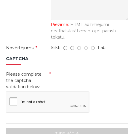
Piezīme:
HTML apzīmējumi
neatbalstās! Izmantojiet parastu
tekstu.
Slikti
Labi
Novērtējums:
CAPTCHA
Please complete
the captcha
validation below
TURPINĀT