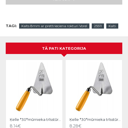
TAGI:
Kalts 8mm ar prettrieciena rokturi Vorel
25511
Kalti
TĀ PATI KATEGORIJA
Ķelle *30*mūrnieka trīsstūra 18cm, Hardy
Ķelle *30*mūrnieka trīsstūra 20cm, Hardy
8.14€
8.28€