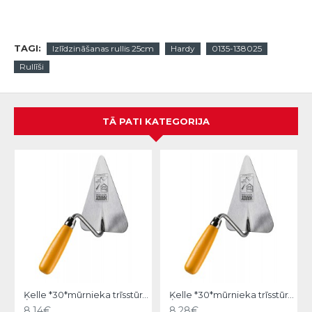
TAGI:
Izlīdzināšanas rullis 25cm
Hardy
0135-138025
Rullīši
TĀ PATI KATEGORIJA
Ķelle *30*mūrnieka trīsstūra 18cm, Hardy
Ķelle *30*mūrnieka trīsstūra 20cm, Hardy
8.14€
8.28€