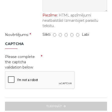
Piezīme:
HTML apzīmējumi
neatbalstās! Izmantojiet parastu
tekstu.
Slikti
Labi
Novērtējums:
CAPTCHA
Please complete
the captcha
validation below
TURPINĀT