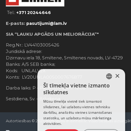
Tel.:
+371 20244646
E-pasts:
pasutijumi@lam.lv
SIA “LAUKU APGĀDS UN MELIORĀCIJA”"
Reg.Nr.: LV44103005426
Juridiskā adrese:
Dzirnavu iela 18, Smiltene, Smiltenes novads, LV-4729
Banks: A/S SEB banka;
Kods: UNLALV2X
×
Konts: LV20UNLA0050007676877
Šī tīmekļa vietne izmanto
LATVIAN
Darba laiks: P - Pk. 8:00 - 12:00; 13:00 - 17:00
sīkdatnes
RUSSIAN
Sestdiena, Sv. - Brīvdiena
Mūsu tīmekļa vietnē tiek izmantoti
sīkdatnes, lai uzlabotu vietnes tehnisku
ENGLISH
darbību, analizētu vietnes izmantošanas
statistiku, un uzlabotu mūsu mārketinga
Autortiesības © 2021-2025, www.e-einhell.lv, Visas tiesības aizsargā
aktivitātes.