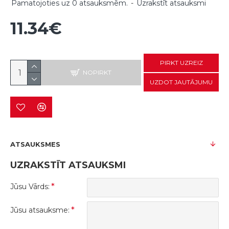
Pamatojoties uz 0 atsauksmēm.
-
Uzrakstīt atsauksmi
11.34€
PIRKT UZREIZ
NOPIRKT
UZDOT JAUTĀJUMU
ATSAUKSMES
UZRAKSTĪT ATSAUKSMI
Jūsu Vārds:
Jūsu atsauksme: