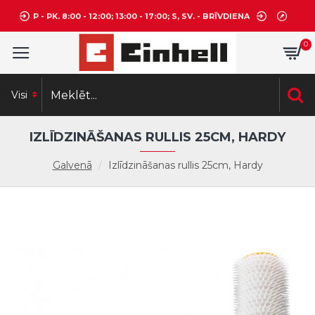
P - PK. 8:00 - 12:00; 13:00 - 17:00; S, SV. - BRĪVDIENA
0
Visi
IZLĪDZINĀŠANAS RULLIS 25CM, HARDY
Galvenā
Izlīdzināšanas rullis 25cm, Hardy