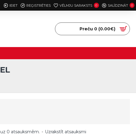
IEIET
REĢISTRĒTIES
VĒLMJU SARAKSTS
0
SALĪDZINĀT
0
Preču 0 (0.00€)
EL
 uz 0 atsauksmēm.
-
Uzrakstīt atsauksmi