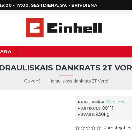
; 13:00 - 17:00, SESTDIENA, SV. - BRĪVDIENA
ŠANA
IDRAULISKAIS DANKRATS 2T VOR
Galvenā
Hidrauliskais dankrats 2T Vorel
Pieejams
PIEEJAMĪBA:
80111
ARTIKULS:
9.50kg
SVARS:
Pamatojoties