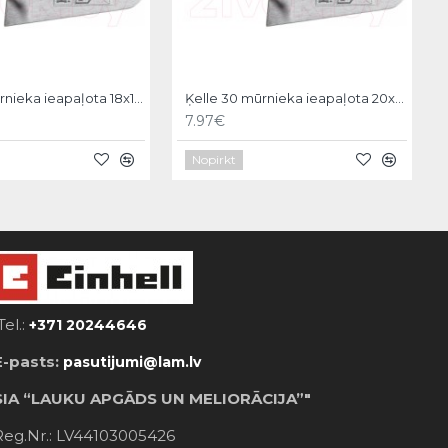
Ķelle 30 mūrnieka ieapaļota 18x11cm, Hardy
Ķelle 30 mūrnieka ieapaļota 20x12cm, Hardy
7.97€
Nopirkt
Tel.:
+371 20244646
E-pasts:
pasutijumi@lam.lv
SIA “LAUKU APGĀDS UN MELIORĀCIJA”"
Reg.Nr.: LV44103005426