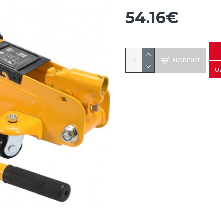
54.16€
NOPIRKT
U