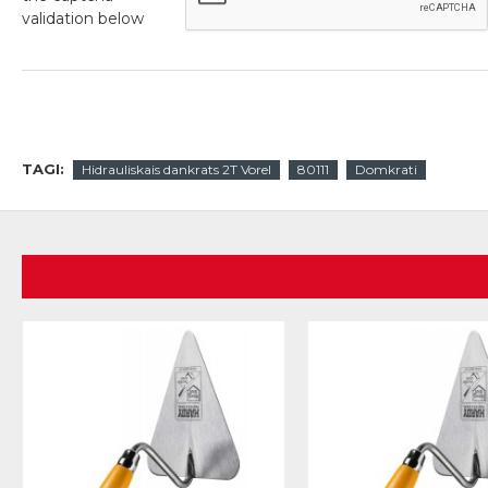
validation below
TAGI:
Hidrauliskais dankrats 2T Vorel
80111
Domkrati