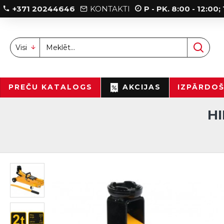
+371 20244646
KONTAKTI
P - PK. 8:00 - 12:00
Visi
PREČU KATALOGS
AKCIJAS
IZPĀRDO
H