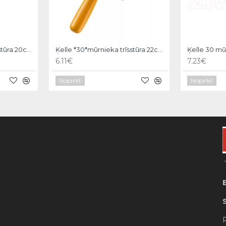
Ķelle *30*mūrnieka trīsstūra 20cm, Hardy
Ķelle *30*mūrnieka trīsstūra 22cm, Hardy
6.11€
7.23€
Nopirkt
Nopirkt