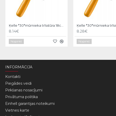
Ķelle *30*mūrnieka trīsstūra 18cm, Hardy
8.14€
8.28€
Nopirkt
Nopirkt
INFORMĀCIJA
Kontakti
Piegādes veidi
Pirkšanas nosacījumi
Privātuma politika
Einhell garantijas noteikumi
Vietnes karte