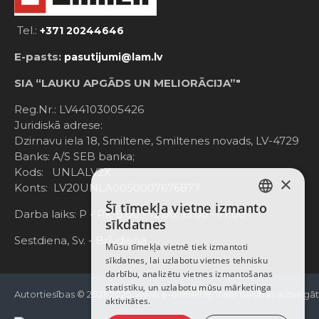
Tel.:
+371 20244646
E-pasts:
pasutijumi@lam.lv
SIA “LAUKU APGĀDS UN MELIORĀCIJA”"
Reg.Nr.: LV44103005426
Juridiskā adrese:
Dzirnavu iela 18, Smiltene, Smiltenes novads, LV-4729
Banks: A/S SEB banka;
Kods: UNLALV2X
×
Konts: LV20UNLA0050007676877
Šī tīmekļa vietne izmanto
LATVIAN
Darba laiks: P - Pk. 8:00 - 12:00; 13:00 - 17:00
sīkdatnes
RUSSIAN
Sestdiena, Sv. - Brīvdiena
Mūsu tīmekļa vietnē tiek izmantoti
sīkdatnes, lai uzlabotu vietnes tehnisku
ENGLISH
darbību, analizētu vietnes izmantošanas
statistiku, un uzlabotu mūsu mārketinga
Autortiesības © 2021-2025, www.e-einhell.lv, Visas tiesības aizsargā
aktivitātes.