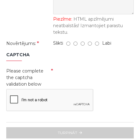
Piezīme:
HTML apzīmējumi
neatbalstās! Izmantojiet parastu
tekstu.
Slikti
Labi
Novērtējums:
CAPTCHA
Please complete
the captcha
validation below
TURPINĀT