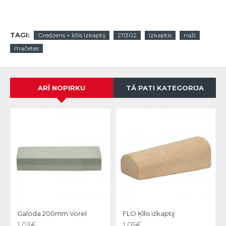
TAGI:
Gredzens + ķīlis izkaptij
211302
Izkaptis
naži
mačetes
ARĪ NOPIRKU
TĀ PATI KATEGORIJA
Galoda 200mm Vorel
FLO Ķīlis izkaptij
1.03€
1.05€