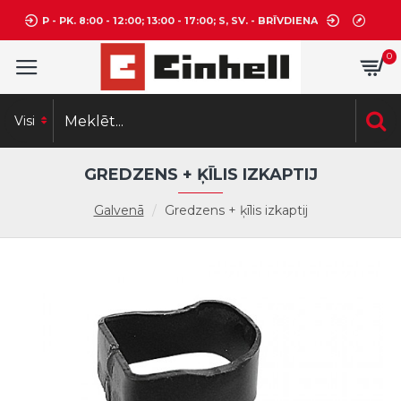
P - PK. 8:00 - 12:00; 13:00 - 17:00; S, SV. - BRĪVDIENA
0
Visi
GREDZENS + ĶĪLIS IZKAPTIJ
Galvenā
Gredzens + ķīlis izkaptij