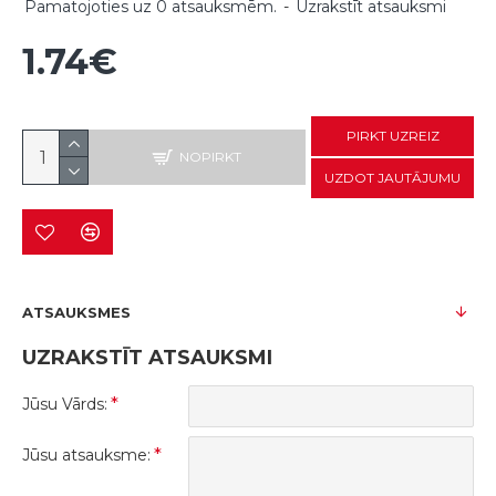
Pamatojoties uz 0 atsauksmēm.
-
Uzrakstīt atsauksmi
1.74€
PIRKT UZREIZ
NOPIRKT
UZDOT JAUTĀJUMU
ATSAUKSMES
UZRAKSTĪT ATSAUKSMI
Jūsu Vārds:
Jūsu atsauksme: