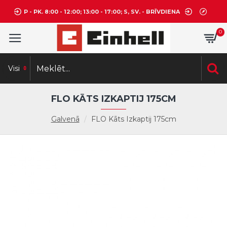
P - PK. 8:00 - 12:00; 13:00 - 17:00; S, SV. - BRĪVDIENA
0
Visi
FLO KĀTS IZKAPTIJ 175CM
Galvenā
FLO Kāts Izkaptij 175cm