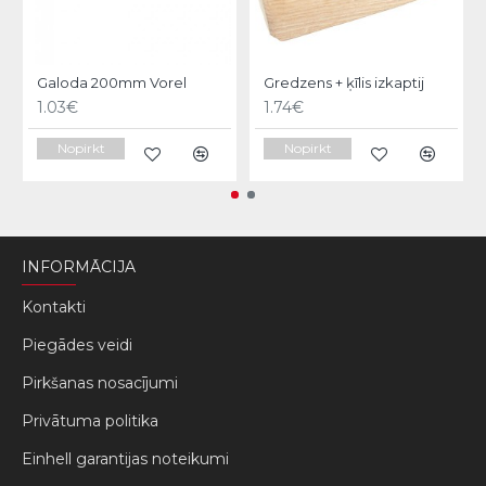
Galoda 200mm Vorel
Gredzens + ķīlis izkaptij
1.03€
1.74€
Nopirkt
Nopirkt
INFORMĀCIJA
Kontakti
Piegādes veidi
Pirkšanas nosacījumi
Privātuma politika
Einhell garantijas noteikumi