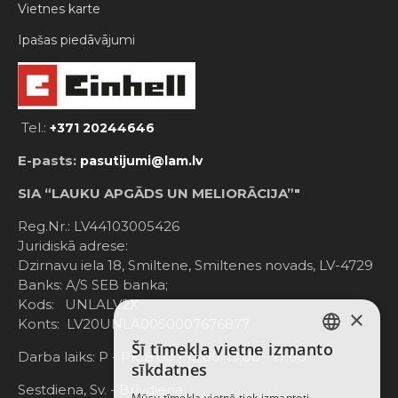
Vietnes karte
Ipašas piedāvājumi
Tel.:
+371 20244646
E-pasts:
pasutijumi@lam.lv
SIA “LAUKU APGĀDS UN MELIORĀCIJA”"
Reg.Nr.: LV44103005426
Juridiskā adrese:
Dzirnavu iela 18, Smiltene, Smiltenes novads, LV-4729
Banks: A/S SEB banka;
Kods: UNLALV2X
×
Konts: LV20UNLA0050007676877
Šī tīmekļa vietne izmanto
LATVIAN
Darba laiks: P - Pk. 8:00 - 12:00; 13:00 - 17:00
sīkdatnes
RUSSIAN
Sestdiena, Sv. - Brīvdiena
Mūsu tīmekļa vietnē tiek izmantoti