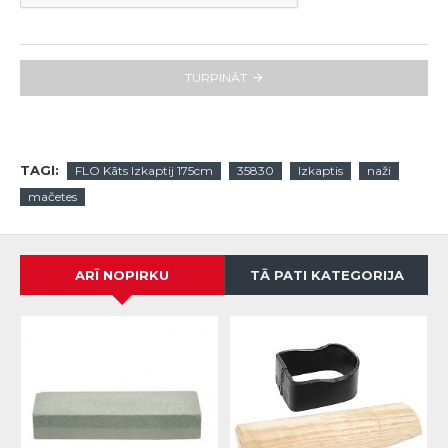
TURPINĀT
TAGI:
FLO Kāts Izkaptij 175cm
35830
Izkaptis
naži
mačetes
ARĪ NOPIRKU
TĀ PATI KATEGORIJA