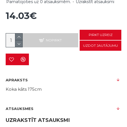
Pamatojoties uz 0 atsauksmēm.
-
Uzrakstīt atsauksmi
14.03€
PIRKT UZREIZ
NOPIRKT
UZDOT JAUTĀJUMU
APRAKSTS
Koka kāts 175cm
ATSAUKSMES
UZRAKSTĪT ATSAUKSMI