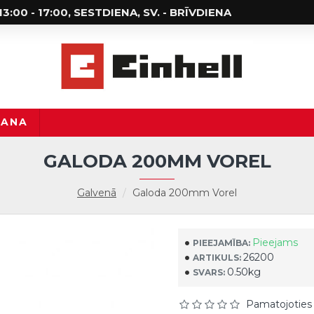
; 13:00 - 17:00, SESTDIENA, SV. - BRĪVDIENA
ŠANA
GALODA 200MM VOREL
Galvenā
Galoda 200mm Vorel
Pieejams
PIEEJAMĪBA:
26200
ARTIKULS:
0.50kg
SVARS:
Pamatojoties