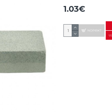
1.03€
NOPIRKT
U