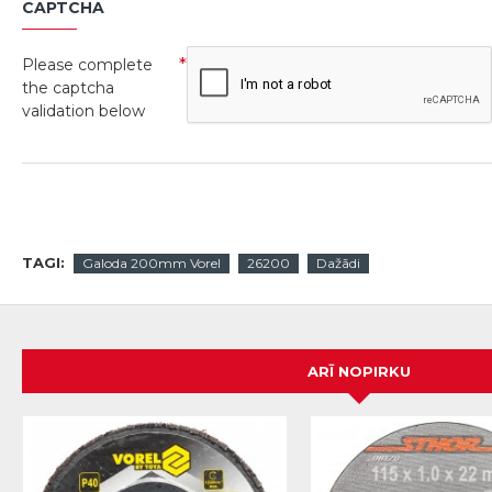
CAPTCHA
Please complete
the captcha
validation below
TAGI:
Galoda 200mm Vorel
26200
Dažādi
ARĪ NOPIRKU