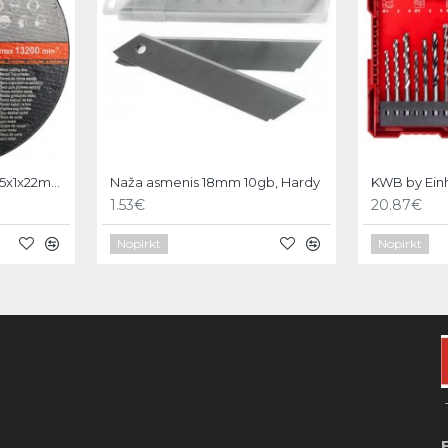
Griezējdisks metālam 115x1x22mm Stohr
Naža asmenis 18mm 10gb, Hardy
1.53€
20.87€
Nopirkt
Nopirkt