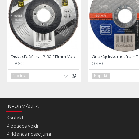
Disks slīpēšanai P 60, 115mm Vorel
0.86€
0.48€
Nopirkt
Nopirkt
INFORMĀCIJA
Kontakti
Piegādes veidi
Pirkšanas nosacījumi