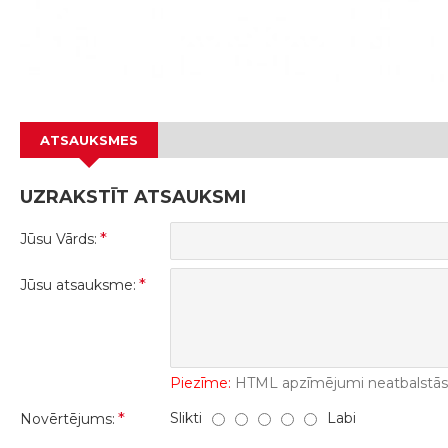
ATSAUKSMES
UZRAKSTĪT ATSAUKSMI
Jūsu Vārds:
Jūsu atsauksme:
Piezīme:
HTML apzīmējumi neatbalstās! 
Slikti
Labi
Novērtējums: