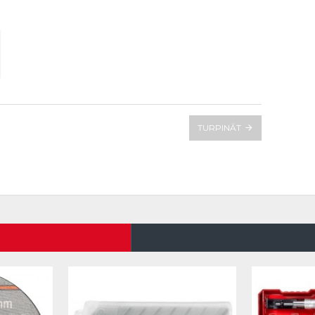
TURPINĀT