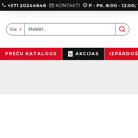
+371 20244646
KONTAKTI
P - PK. 8:00 - 12:00
Visi
PREČU KATALOGS
AKCIJAS
IZPĀRDO