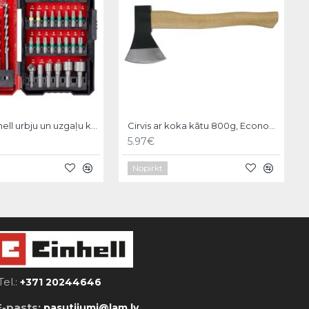
KWB by Einhell urbju un uzgaļu komp.39gb
Cirvis ar koka kātu 800g, Economy
5.97€
Nopirkt
Tel.:
+371 20244646
E-pasts:
pasutijumi@lam.lv