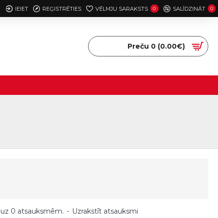
IEIET
REĢISTRĒTIES
VĒLMJU SARAKSTS
0
SALĪDZINĀT
0
Preču 0 (0.00€)
 uz 0 atsauksmēm.
-
Uzrakstīt atsauksmi