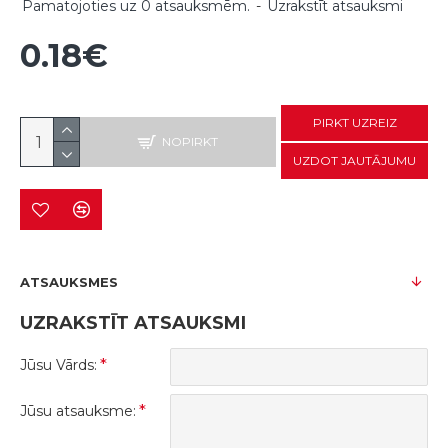
Pamatojoties uz 0 atsauksmēm.
-
Uzrakstīt atsauksmi
0.18€
PIRKT UZREIZ
NOPIRKT
UZDOT JAUTĀJUMU
ATSAUKSMES
UZRAKSTĪT ATSAUKSMI
Jūsu Vārds:
Jūsu atsauksme: