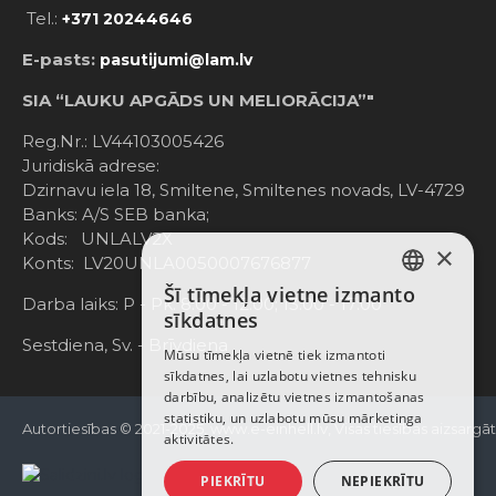
Tel.:
+371 20244646
E-pasts:
pasutijumi@lam.lv
SIA “LAUKU APGĀDS UN MELIORĀCIJA”"
Reg.Nr.: LV44103005426
Juridiskā adrese:
Dzirnavu iela 18, Smiltene, Smiltenes novads, LV-4729
Banks: A/S SEB banka;
Kods: UNLALV2X
×
Konts: LV20UNLA0050007676877
Šī tīmekļa vietne izmanto
LATVIAN
Darba laiks: P - Pk. 8:00 - 12:00; 13:00 - 17:00
sīkdatnes
RUSSIAN
Sestdiena, Sv. - Brīvdiena
Mūsu tīmekļa vietnē tiek izmantoti
sīkdatnes, lai uzlabotu vietnes tehnisku
ENGLISH
darbību, analizētu vietnes izmantošanas
statistiku, un uzlabotu mūsu mārketinga
Autortiesības © 2021-2025, www.e-einhell.lv, Visas tiesības aizsargā
aktivitātes.
PIEKRĪTU
NEPIEKRĪTU