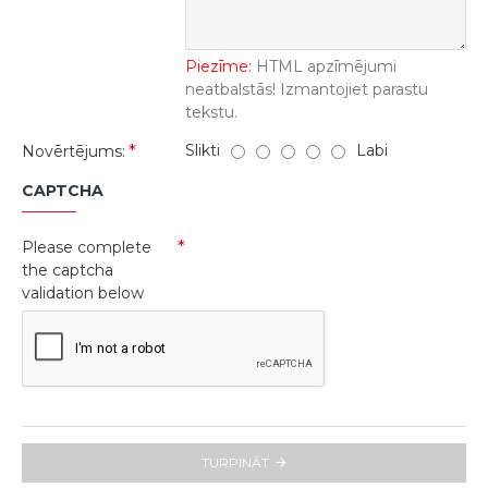
Piezīme:
HTML apzīmējumi
neatbalstās! Izmantojiet parastu
tekstu.
Slikti
Labi
Novērtējums:
CAPTCHA
Please complete
the captcha
validation below
TURPINĀT