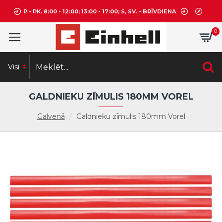
P - PK. 8:00 - 12:00; 13:00 - 17:00; S, SV. - BRĪVDIENA
0
Visi
GALDNIEKU ZĪMULIS 180MM VOREL
Galvenā
Galdnieku zīmulis 180mm Vorel