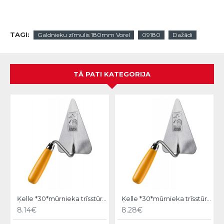
TAGI:
Galdnieku zīmulis 180mm Vorel
09180
Dažādi
TĀ PATI KATEGORIJA
Ķelle *30*mūrnieka trīsstūra 18cm, Hardy
Ķelle *30*mūrnieka trīsstūra 20cm, Hardy
8.14€
8.28€