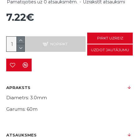
Pamatojoties uz 0 atsauksmēm.
-
Uzrakstīt atsauksmi
7.22€
PIRKT UZREIZ
NOPIRKT
UZDOT JAUTĀJUMU
APRAKSTS
Diametrs: 3.0mm
Garums: 60m
ATSAUKSMES