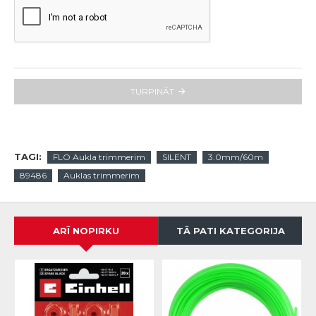
TURPINĀT
TAGI:
FLO Aukla trimmerim
SILENT
3.0mm/60m
89486
Auklas trimmerim
ARĪ NOPIRKU
TĀ PATI KATEGORIJA