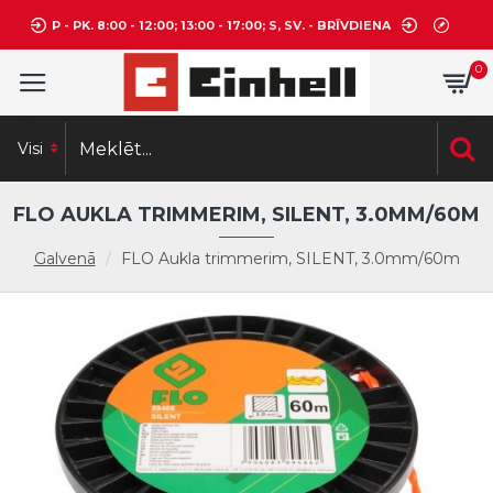
P - PK. 8:00 - 12:00; 13:00 - 17:00; S, SV. - BRĪVDIENA
0
Visi
FLO AUKLA TRIMMERIM, SILENT, 3.0MM/60M
Galvenā
FLO Aukla trimmerim, SILENT, 3.0mm/60m