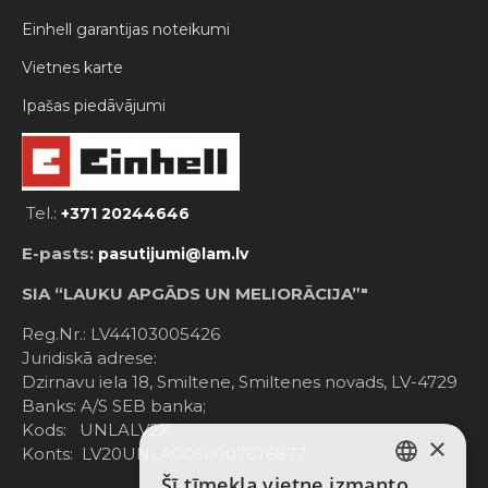
Einhell garantijas noteikumi
Vietnes karte
Ipašas piedāvājumi
Tel.:
+371 20244646
E-pasts:
pasutijumi@lam.lv
SIA “LAUKU APGĀDS UN MELIORĀCIJA”"
Reg.Nr.: LV44103005426
Juridiskā adrese:
Dzirnavu iela 18, Smiltene, Smiltenes novads, LV-4729
Banks: A/S SEB banka;
Kods: UNLALV2X
×
Konts: LV20UNLA0050007676877
Šī tīmekļa vietne izmanto