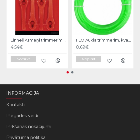
Einhell Asmeņi trimmerim 20gb.
FLO Aukla trimmerim, kvadrātveida, 2.0mm/10m
4.54€
0.69€
Nopirkt
Nopirkt
INFORMĀCIJA
Kontakti
Piegādes veidi
Pirkšanas nosacījumi
Privātuma politika