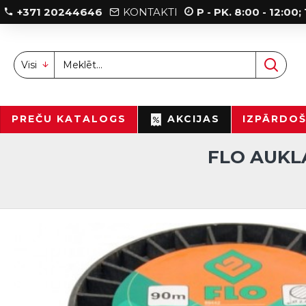
+371 20244646
KONTAKTI
P - PK. 8:00 - 12:00
Visi
PREČU KATALOGS
AKCIJAS
IZPĀRDO
FLO AUKL