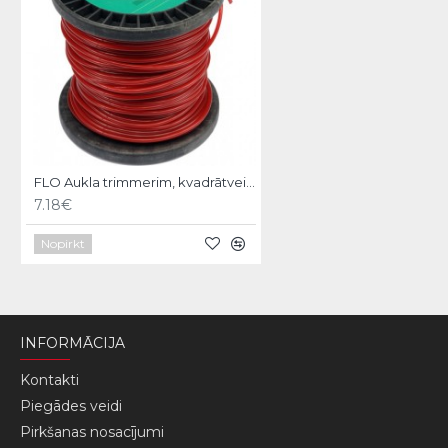
FLO Aukla trimmerim, kvadrātveida, 3.0mm/56m
7.18€
Nopirkt
INFORMĀCIJA
Kontakti
Piegādes veidi
Pirkšanas nosacījumi