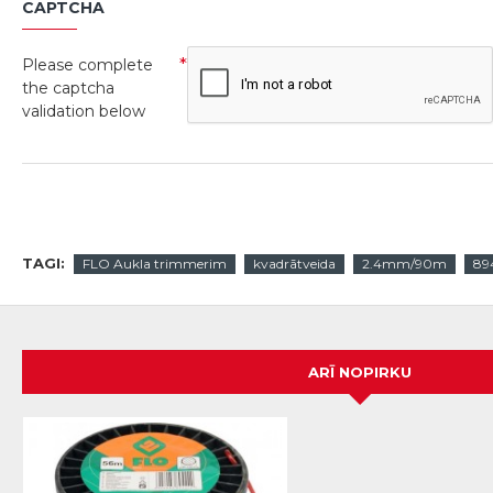
CAPTCHA
Please complete
the captcha
validation below
TAGI:
FLO Aukla trimmerim
kvadrātveida
2.4mm/90m
89
ARĪ NOPIRKU