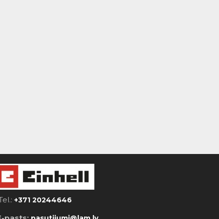
Tel.:
+371 20244646
E-pasts:
pasutijumi@lam.lv