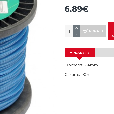
6.89€
NOPIRKT
U
APRAKSTS
Diametrs: 2.4mm
Garums: 90m