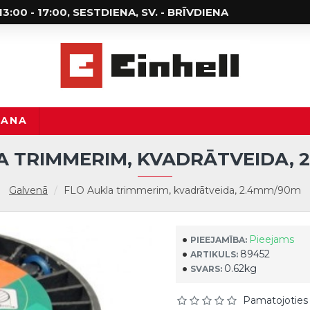
; 13:00 - 17:00, SESTDIENA, SV. - BRĪVDIENA
ŠANA
A TRIMMERIM, KVADRĀTVEIDA, 
Galvenā
FLO Aukla trimmerim, kvadrātveida, 2.4mm/90m
Pieejams
PIEEJAMĪBA:
89452
ARTIKULS:
0.62kg
SVARS:
Pamatojoties