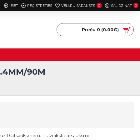
IEIET
REĢISTRĒTIES
VĒLMJU SARAKSTS
0
SALĪDZINĀT
0
Preču 0 (0.00€)
2.4MM/90M
 uz 0 atsauksmēm.
-
Uzrakstīt atsauksmi