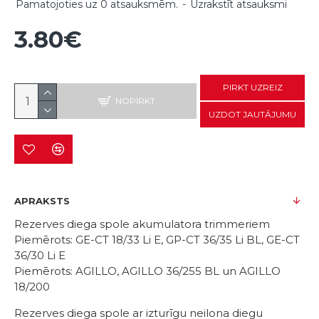
Pamatojoties uz 0 atsauksmēm.
-
Uzrakstīt atsauksmi
3.80€
PIRKT UZREIZ
NOPIRKT
UZDOT JAUTĀJUMU
APRAKSTS
Rezerves diega spole akumulatora trimmeriem
Piemērots: GE-CT 18/33 Li E, GP-CT 36/35 Li BL, GE-CT
36/30 Li E
Piemērots: AGILLO, AGILLO 36/255 BL un AGILLO
18/200
Rezerves diega spole ar izturīgu neilona diegu