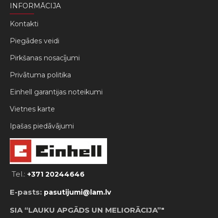
INFORMĀCIJA
Kontakti
Piegādes veidi
Pirkšanas nosacījumi
Privātuma politika
Einhell garantijas noteikumi
Vietnes karte
Ipašas piedāvājumi
Tel.:
+371 20244646
E-pasts:
pasutijumi@lam.lv
SIA “LAUKU APGĀDS UN MELIORĀCIJA”"