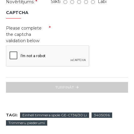
Slikti
Labi
Novērtējums:
CAPTCHA
Please complete
the captcha
validation below
TURPINĀT
TAGI:
Einhell timmera spole GE-CT36/30 Li
3405096
Trimmeru piederumi