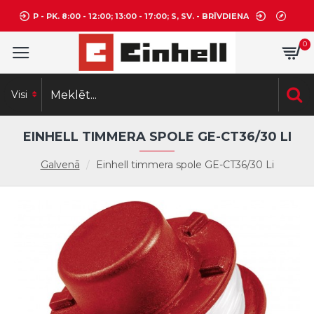
P - PK. 8:00 - 12:00; 13:00 - 17:00; S, SV. - BRĪVDIENA
0
Visi
EINHELL TIMMERA SPOLE GE-CT36/30 LI
Galvenā
Einhell timmera spole GE-CT36/30 Li