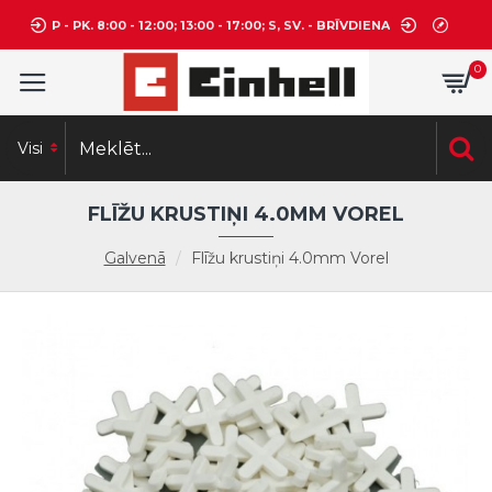
P - PK. 8:00 - 12:00; 13:00 - 17:00; S, SV. - BRĪVDIENA
0
Visi
FLĪŽU KRUSTIŅI 4.0MM VOREL
Galvenā
Flīžu krustiņi 4.0mm Vorel