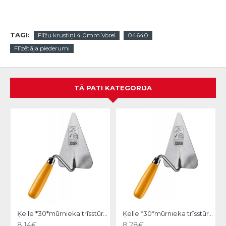
TAGI:
Flīžu krustiņi 4.0mm Vorel
04640
Flīzētāja piederumi
TĀ PATI KATEGORIJA
Ķelle *30*mūrnieka trīsstūra 18cm, Hardy
Ķelle *30*mūrnieka trīsstūra 20cm, Hardy
8.14€
8.28€