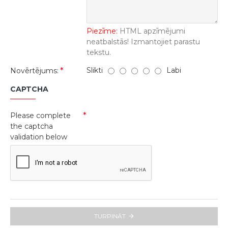
Piezīme:
HTML apzīmējumi
neatbalstās! Izmantojiet parastu
tekstu.
Slikti
Labi
Novērtējums:
CAPTCHA
Please complete
the captcha
validation below
TURPINĀT