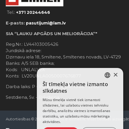
Tel.:
+371 20244646
E-pasts:
pasutijumi@lam.lv
SIA “LAUKU APGĀDS UN MELIORĀCIJA”"
Reg.Nr.: LV44103005426
Juridiskā adrese:
Dzirnavu iela 18, Smiltene, Smiltenes novads, LV-4729
Banks: A/S SEB banka;
Kods: UNLALV2X
×
Konts: LV20UNLA0050007676877
Šī tīmekļa vietne izmanto
LATVIAN
Darba laiks: P - Pk. 8:00 - 12:00; 13:00 - 17:00
sīkdatnes
RUSSIAN
Sestdiena, Sv. - Brīvdiena
Mūsu tīmekļa vietnē tiek izmantoti
sīkdatnes, lai uzlabotu vietnes tehnisku
ENGLISH
darbību, analizētu vietnes izmantošanas
statistiku, un uzlabotu mūsu mārketinga
Autortiesības © 2021-2025, www.e-einhell.lv, Visas tiesības aizsargā
aktivitātes.