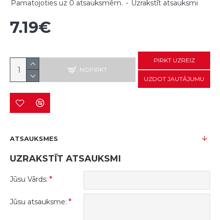
Pamatojoties uz 0 atsauksmēm.
-
Uzrakstīt atsauksmi
7.19€
PIRKT UZREIZ
NOPIRKT
UZDOT JAUTĀJUMU
ATSAUKSMES
UZRAKSTĪT ATSAUKSMI
Jūsu Vārds:
Jūsu atsauksme: