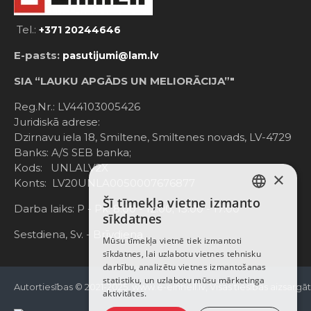
Tel.:
+371 20244646
E-pasts:
pasutijumi@lam.lv
SIA “LAUKU APGĀDS UN MELIORĀCIJA”"
Reg.Nr.: LV44103005426
Juridiskā adrese:
Dzirnavu iela 18, Smiltene, Smiltenes novads, LV-4729
Banks: A/S SEB banka;
Kods: UNLALV2X
×
Konts: LV20UNLA0050007676877
Šī tīmekļa vietne izmanto
LATVIAN
Darba laiks: P - Pk. 8:00 - 12:00; 13:00 - 17:00
sīkdatnes
RUSSIAN
Sestdiena, Sv. - Brīvdiena
Mūsu tīmekļa vietnē tiek izmantoti
sīkdatnes, lai uzlabotu vietnes tehnisku
ENGLISH
darbību, analizētu vietnes izmantošanas
statistiku, un uzlabotu mūsu mārketinga
Autortiesības © 2021-2025, www.e-einhell.lv, Visas tiesības aizsargā
aktivitātes.