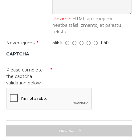
Piezīme:
HTML apzīmējumi
neatbalstās! Izmantojiet parastu
tekstu.
Slikti
Labi
Novērtējums:
CAPTCHA
Please complete
the captcha
validation below
TURPINĀT