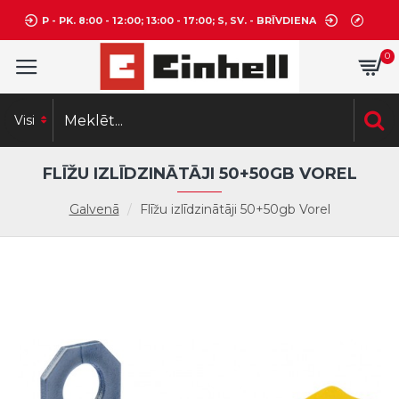
P - PK. 8:00 - 12:00; 13:00 - 17:00; S, SV. - BRĪVDIENA
0
Visi
FLĪŽU IZLĪDZINĀTĀJI 50+50GB VOREL
Galvenā
Flīžu izlīdzinātāji 50+50gb Vorel