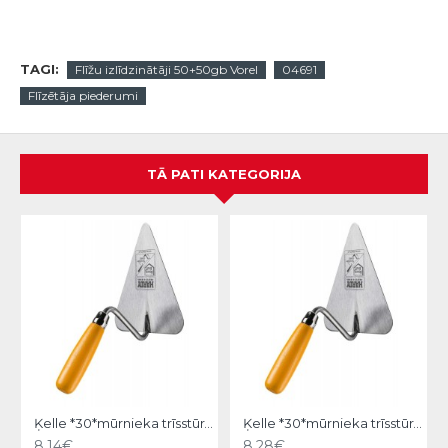
TAGI:
Flīžu izlīdzinātāji 50+50gb Vorel
04691
Flīzētāja piederumi
TĀ PATI KATEGORIJA
Ķelle *30*mūrnieka trīsstūra 18cm, Hardy
Ķelle *30*mūrnieka trīsstūra 20cm, Hardy
8.14€
8.28€