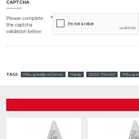
CAPTCHA
Please complete
the captcha
validation below
TAGI:
Flīžu griezējs 400mm
Hardy
2000-710400
Flīžu grie