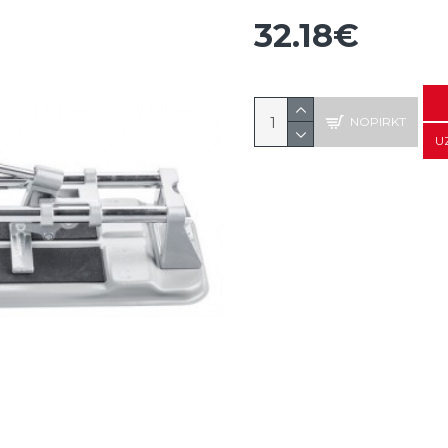
32.18€
NOPIRKT
U