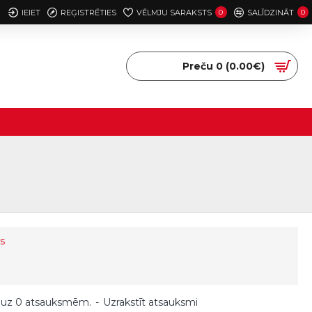
IEIET
REĢISTRĒTIES
VĒLMJU SARAKSTS
0
SALĪDZINĀT
0
Preču 0 (0.00€)
s
 uz 0 atsauksmēm.
-
Uzrakstīt atsauksmi