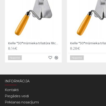
Ķelle *30*mūrnieka trīsstūra 18cm, Hardy
8.14€
8.28€
Nopirkt
Nopirkt
INFORMĀCIJA
Kontakti
Piegādes veidi
Pirkšanas nosacījumi