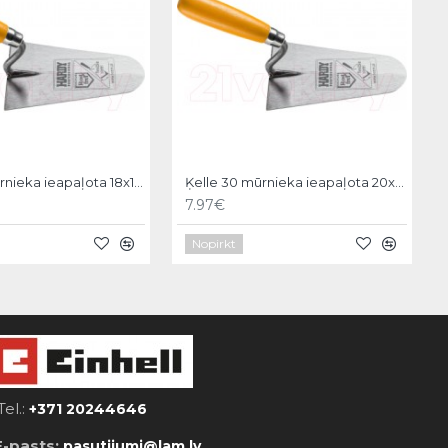
Ķelle 30 mūrnieka ieapaļota 18x11cm, Hardy
Ķelle 30 mūrnieka ieapaļota 20x12cm, Hardy
7.97€
Nopirkt
Tel.:
+371 20244646
E-pasts:
pasutijumi@lam.lv