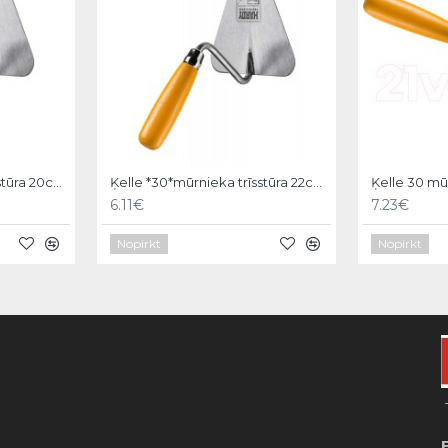
Ķelle *30*mūrnieka trīsstūra 20cm, Hardy
Ķelle *30*mūrnieka trīsstūra 22cm, Hardy
6.11€
7.23€
Nopirkt
Nopirkt