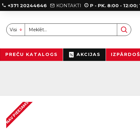
+371 20244646
KONTAKTI
P - PK. 8:00 - 12:00
Visi
PREČU KATALOGS
AKCIJAS
IZPĀRDO
NAV PIEEJAMS