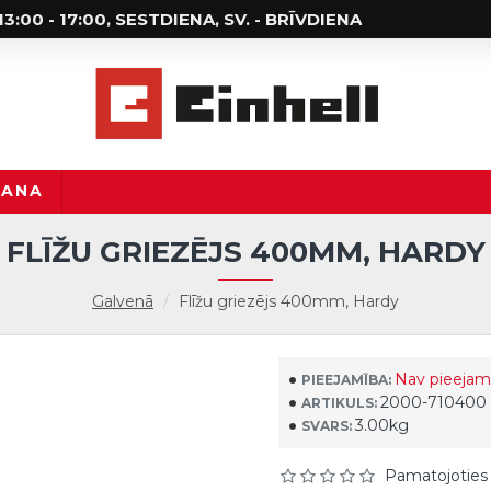
; 13:00 - 17:00, SESTDIENA, SV. - BRĪVDIENA
ŠANA
FLĪŽU GRIEZĒJS 400MM, HARDY
Galvenā
Flīžu griezējs 400mm, Hardy
Nav pieejam
PIEEJAMĪBA:
2000-710400
ARTIKULS:
3.00kg
SVARS:
Pamatojoties