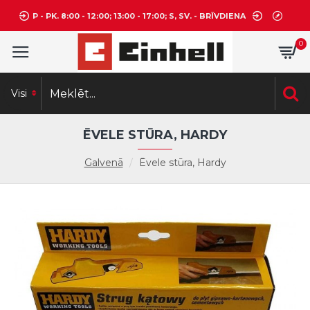
P - PK. 8:00 - 12:00; 13:00 - 17:00; S, SV. - BRĪVDIENA
0
Visi
ĒVELE STŪRA, HARDY
Galvenā
Ēvele stūra, Hardy