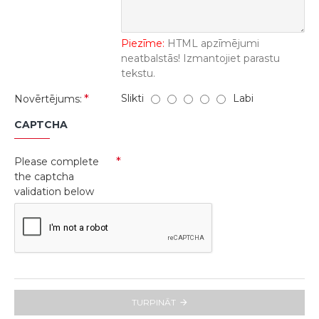
Piezīme:
HTML apzīmējumi
neatbalstās! Izmantojiet parastu
tekstu.
Slikti
Labi
Novērtējums:
CAPTCHA
Please complete
the captcha
validation below
TURPINĀT