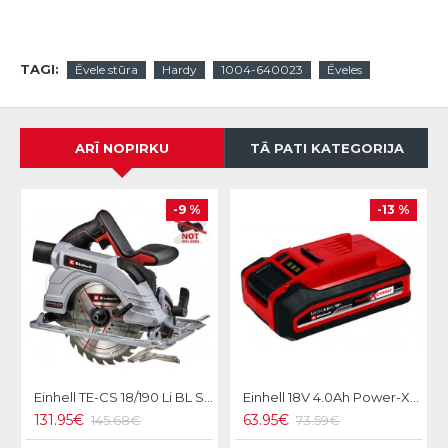
TAGI:
Ēvele stūra
Hardy
1004-640023
Ēveles
ARĪ NOPIRKU
TĀ PATI KATEGORIJA
-9 %
-13 %
Einhell TE-CS 18/190 Li BL Solo Akumulatora ripzāģis
Einhell 18V 4.0Ah Power-X-Change Plus Akumulators
131.95€
63.95€
145.68€
73.59€