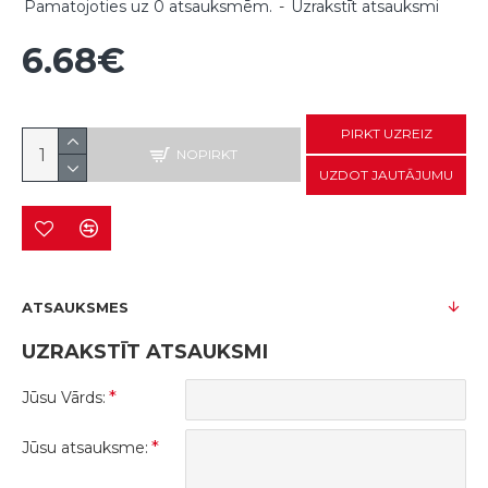
Pamatojoties uz 0 atsauksmēm.
-
Uzrakstīt atsauksmi
6.68€
PIRKT UZREIZ
NOPIRKT
UZDOT JAUTĀJUMU
ATSAUKSMES
UZRAKSTĪT ATSAUKSMI
Jūsu Vārds:
Jūsu atsauksme: