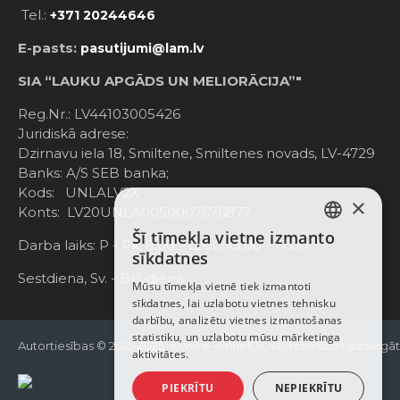
Tel.:
+371 20244646
E-pasts:
pasutijumi@lam.lv
SIA “LAUKU APGĀDS UN MELIORĀCIJA”"
Reg.Nr.: LV44103005426
Juridiskā adrese:
Dzirnavu iela 18, Smiltene, Smiltenes novads, LV-4729
Banks: A/S SEB banka;
Kods: UNLALV2X
×
Konts: LV20UNLA0050007676877
Šī tīmekļa vietne izmanto
LATVIAN
Darba laiks: P - Pk. 8:00 - 12:00; 13:00 - 17:00
sīkdatnes
RUSSIAN
Sestdiena, Sv. - Brīvdiena
Mūsu tīmekļa vietnē tiek izmantoti
sīkdatnes, lai uzlabotu vietnes tehnisku
ENGLISH
darbību, analizētu vietnes izmantošanas
statistiku, un uzlabotu mūsu mārketinga
Autortiesības © 2021-2025, www.e-einhell.lv, Visas tiesības aizsargā
aktivitātes.
PIEKRĪTU
NEPIEKRĪTU