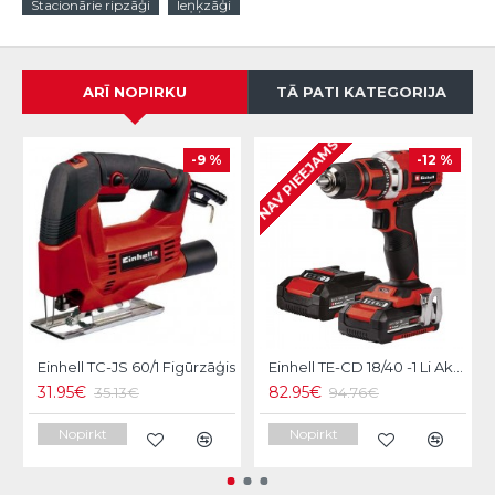
Stacionārie ripzāģi
leņķzāģi
ARĪ NOPIRKU
TĀ PATI KATEGORIJA
NAV PIEEJAMS
-9 %
-12 %
Einhell TC-JS 60/1 Figūrzāģis
Einhell TE-CD 18/40 -1 Li Akumulatora urbmašīna
31.95€
82.95€
35.13€
94.76€
Nopirkt
Nopirkt