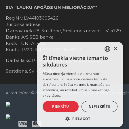
SIA “LAUKU APGĀDS UN MELIORĀCIJA”"
Reg.Nr.: LV44103005426
Juridiskā adrese:
Dzirnavu iela 18, Smiltene, Smiltenes novads, LV-4729
Banks: A/S SEB banka;
Kods: UNLALV2X
×
Konts: LV20UNLA0050007676877
Šī tīmekļa vietne izmanto
LATVIAN
Darba laiks: P - Pk. 8:00 - 12:00; 13:00 - 17:00
sīkdatnes
RUSSIAN
Sestdiena, Sv. - Brīvdiena
Mūsu tīmekļa vietnē tiek izmantoti
sīkdatnes, lai uzlabotu vietnes tehnisku
ENGLISH
darbību, analizētu vietnes izmantošanas
statistiku, un uzlabotu mūsu mārketinga
Autortiesības © 2021-2025, www.e-einhell.lv, Visas tiesības aizsargā
aktivitātes.
PIEKRĪTU
NEPIEKRĪTU
PIELĀGOT