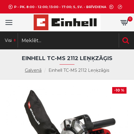
P - PK. 8:00 - 12:00; 13:00 - 17:00; S, SV. - BRĪVDIENA
0
Visi
EINHELL TC-MS 2112 LEŅĶZĀĢIS
Galvenā
Einhell TC-MS 2112 Leņķzāģis
-10 %