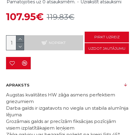
Pamatojoties uz 0 atsauksmēm.
-
Uzrakstīt atsauksmi
107.95€
119.83€
PIRKT UZREIZ
NOPIRKT
UZDOT JAUTĀJUMU
APRAKSTS
Augstas kvalitātes HW zāģa asmens perfektiem
griezumiem
Darba galds ir izgatavots no viegla un stabila alumīnija
lējuma
Grozāmais galds ar precīzām fiksācijas pozīcijām
visiem izplatītākajiem leņķiem
Zāģa galviņu var bezgalīgi noliekt pa kreisi līdz 45°