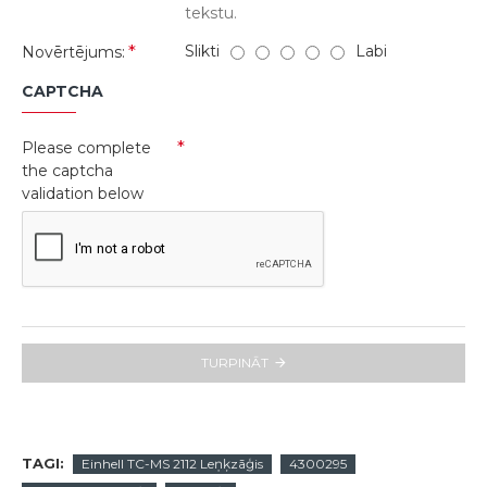
tekstu.
Slikti
Labi
Novērtējums:
CAPTCHA
Please complete
the captcha
validation below
TURPINĀT
TAGI:
Einhell TC-MS 2112 Leņķzāģis
4300295