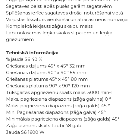
Sagataves balsti abās pusēs garām sagatavēm
Spīlēšanas ierīce sagataves drošai noturēšanai vietā
Vārpstas fiksators vienkāršai un ātrai asmens nomaiņai
Komplektā iekļauts zāģu skaidu maiss
Labi nolasāmas leņķa skalas slīpajiem un leņķa
griezumiem
Tehniskā informācija:
% jauda S6 40 %
Griešanas dziļums 45° x 45° 32 mm
Griešanas dziļums 90° x 90° 55 mm
Griešanas platums 45° x 45° 80 mm
Griešanas platums 90° x 90° 120 mm
Tukšgaitas apgriezienu skaits maks. 5000 min-1
Maks. pagrieziena diapazons (zāģa galviņa) 0 °
Maks. pagrieziena diapazons (zāģa galds) 45 °
Min. Pagriešanas diapazons (zāģa galva) 45°
Minimālais pagrieziena diapazons (zāģa galds) 45°
Zāģa asmens skaits 1 zobi 48 gab.
Jauda S6 1600 W