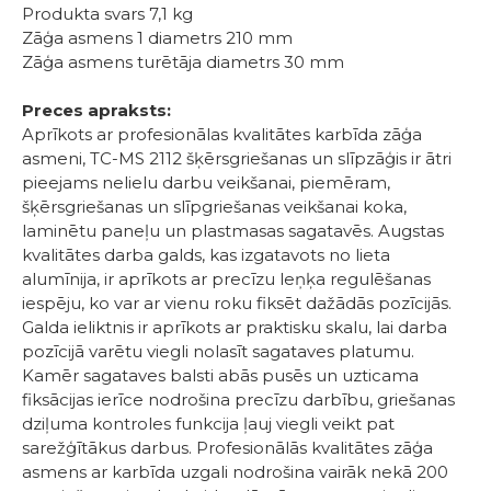
Produkta svars 7,1 kg
Zāģa asmens 1 diametrs 210 mm
Zāģa asmens turētāja diametrs 30 mm
Preces apraksts:
Aprīkots ar profesionālas kvalitātes karbīda zāģa
asmeni, TC-MS 2112 šķērsgriešanas un slīpzāģis ir ātri
pieejams nelielu darbu veikšanai, piemēram,
šķērsgriešanas un slīpgriešanas veikšanai koka,
laminētu paneļu un plastmasas sagatavēs. Augstas
kvalitātes darba galds, kas izgatavots no lieta
alumīnija, ir aprīkots ar precīzu leņķa regulēšanas
iespēju, ko var ar vienu roku fiksēt dažādās pozīcijās.
Galda ieliktnis ir aprīkots ar praktisku skalu, lai darba
pozīcijā varētu viegli nolasīt sagataves platumu.
Kamēr sagataves balsti abās pusēs un uzticama
fiksācijas ierīce nodrošina precīzu darbību, griešanas
dziļuma kontroles funkcija ļauj viegli veikt pat
sarežģītākus darbus. Profesionālās kvalitātes zāģa
asmens ar karbīda uzgali nodrošina vairāk nekā 200