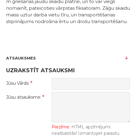
m griešanas jaudu skaidu plātnē, un to var viegli
nomainīt, pateicoties vārpstas fiksatoram. Zāģu skaidu
maiss uztur darba vietu tīru, un transportēšanas
stiprinājums nodrošina ērtu un drošu transportēšanu.
ATSAUKSMES
UZRAKSTĪT ATSAUKSMI
Jūsu Vārds:
Jūsu atsauksme:
Piezīme:
HTML apzīmējumi
neatbalstās! Izmantojiet parastu