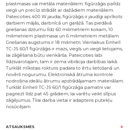
plastmasas vai metāla materiāliem: figūrzāģis palīdz
viegli un precīzi strādāt ar dažādiem materiāliem.
Pateicoties 400 W jaudai, figūrzāģis ir jaudīgi aprīkots
darbiem mājās, darbnīcā un garāžā. Tas piedāvā
griešanas dziļumu līdz 60 milimetriem kokam, 10
milimetriem plastmasai un 6 milimetriem metālam.
Griešanas augstums ir 18 milimetri. Vienlaikus Einhell
TC-JS 60/1 figūrzāģis ir mazs, viegls un viegli lietojams,
lai zāģēšana būtu vienkārša. Pateicoties labi
līdzsvarotajam, tam ir zema vibrācija darbības laikā.
Turklāt mīkstais rokturis padara to ērtu lietošanā un
novērš nogurumu. Elektroniskā ātruma kontrole
nodrošina ideālu ātrumu apstrādājamam materiālam.
Turklāt Einhell TC-JS 60/1 figūrzāģa pamatni var
pagriezt līdz pat 45 grādiem, lai varētu veikt slīpus
zāģējumus. Tīrai darba vietai ir adapteris putekļu
nosūcējam.
ATSAUKSMES