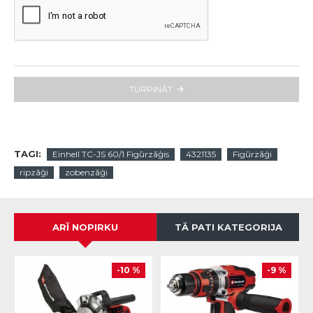
TURPINĀT
TAGI:
Einhell TC-JS 60/1 Figūrzāģis
4321135
Figūrzāģi
ripzāģi
zobenzāģi
ARĪ NOPIRKU
TĀ PATI KATEGORIJA
-10 %
-9 %