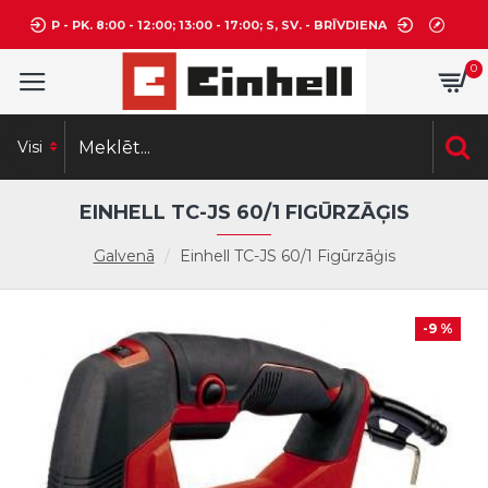
P - PK. 8:00 - 12:00; 13:00 - 17:00; S, SV. - BRĪVDIENA
0
Visi
EINHELL TC-JS 60/1 FIGŪRZĀĢIS
Galvenā
Einhell TC-JS 60/1 Figūrzāģis
-9 %