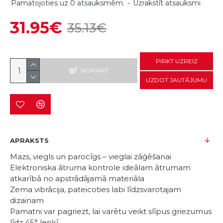
Pamatojoties uz 0 atsauksmēm.
-
Uzrakstīt atsauksmi
31.95€
35.13€
PIRKT UZREIZ
NOPIRKT
UZDOT JAUTĀJUMU
APRAKSTS
Mazs, viegls un parocīgs – vieglai zāģēšanai
Elektroniska ātruma kontrole ideālam ātrumam
atkarībā no apstrādājamā materiāla
Zema vibrācija, pateicoties labi līdzsvarotajam
dizainam
Pamatni var pagriezt, lai varētu veikt slīpus griezumus
līdz 45° leņķī