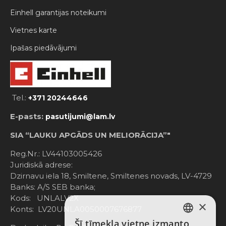
Einhell garantijas noteikumi
Vietnes karte
Ipašas piedāvājumi
Tel.:
+371 20244646
E-pasts:
pasutijumi@lam.lv
SIA “LAUKU APGĀDS UN MELIORĀCIJA”"
Reg.Nr.: LV44103005426
Juridiskā adrese:
Dzirnavu iela 18, Smiltene, Smiltenes novads, LV-4729
Banks: A/S SEB banka;
Kods: UNLALV2X
×
Konts: LV20UNLA0050007676877
Šī tīmekļa vietne izmanto