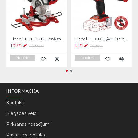
Einhell TC-MS 2112 Leņķzāģis
Einhell TE-CD 18/48Li-I Solo Akumulatora triecienurbmašīna
107.95€
51.95€
119.83€
57.36€
Nopirkt
Nopirkt
INFORMĀCIJA
Kontakti
Piegādes veidi
Pirkšanas nosacījumi
Privātuma politika