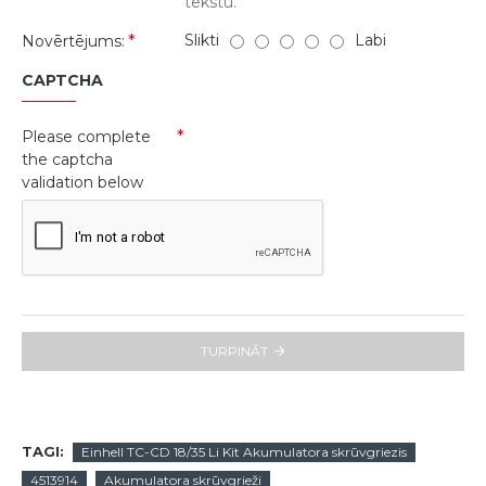
tekstu.
Slikti
Labi
Novērtējums:
CAPTCHA
Please complete
the captcha
validation below
TURPINĀT
TAGI:
Einhell TC-CD 18/35 Li Kit Akumulatora skrūvgriezis
4513914
Akumulatora skrūvgrieži