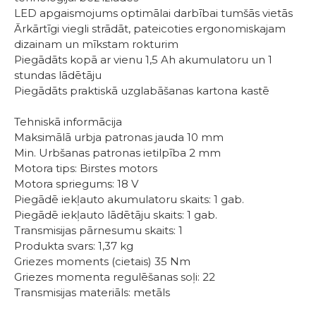
LED apgaismojums optimālai darbībai tumšās vietās
Ārkārtīgi viegli strādāt, pateicoties ergonomiskajam
dizainam un mīkstam rokturim
Piegādāts kopā ar vienu 1,5 Ah akumulatoru un 1
stundas lādētāju
Piegādāts praktiskā uzglabāšanas kartona kastē
Tehniskā informācija
Maksimālā urbja patronas jauda 10 mm
Min. Urbšanas patronas ietilpība 2 mm
Motora tips: Birstes motors
Motora spriegums: 18 V
Piegādē iekļauto akumulatoru skaits: 1 gab.
Piegādē iekļauto lādētāju skaits: 1 gab.
Transmisijas pārnesumu skaits: 1
Produkta svars: 1,37 kg
Griezes moments (cietais) 35 Nm
Griezes momenta regulēšanas soļi: 22
Transmisijas materiāls: metāls