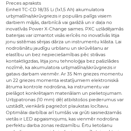
Preces apraksts
Einhell TC-CD 18/35 Li (1x1,5 Ah) akumulatora
urbjmašīna/skrūvgriezis ir populārs palīgs visiem
darbiem mājās, darbnīcā vai garāžā un ir daļa no
inovatīvās Power X-Change saimes. PXC uzlādējamās
baterijas var izmantot visās ierīcēs no inovatīvās litija
jonu sistēmas sērijas dārza un instrumentu klāsta. Lai
nodrošinātu jaudīgu urbšanu un skrūvēšanu ar
elastību un bez nepieciešamības pēc strāvas
kontaktligzdas, litija jonu tehnoloģija bez pašizlādes
nozīmē, ka akumulatora urbjmašīna/skrūvgriezis ir
gatavs darbam vienmēr. Ar 35 Nm griezes momentu
un 22 griezes momenta iestatījumiem elektroniskā
ātruma kontrole nodrošina, ka instrumentu var
pielāgot konkrētajam materiālam un pielietojumam.
Urbjpatronas (10 mm) dēļ atbilstošos piederumus var
uzstādīt, vienkārši pagriežot plaukstas locītavu.
Optimālai darbībai arī tumšās vai grūti sasniedzamās
vietās ir LED apgaismojums, kas vienmēr nodrošina
perfektu darba zonas redzamību. Ērtu lietošanu