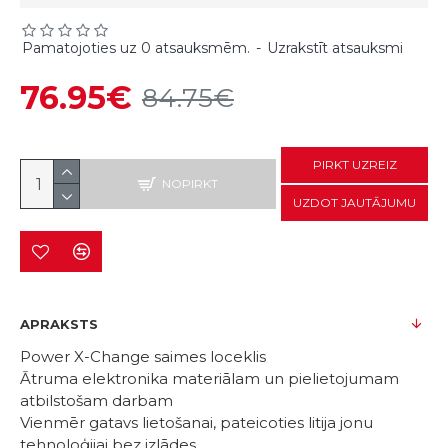
Pamatojoties uz 0 atsauksmēm.
-
Uzrakstīt atsauksmi
76.95€
84.75€
PIRKT UZREIZ
NOPIRKT
UZDOT JAUTĀJUMU
APRAKSTS
Power X-Change saimes loceklis
Ātruma elektronika materiālam un pielietojumam
atbilstošam darbam
Vienmēr gatavs lietošanai, pateicoties litija jonu
tehnoloģijai bez izlādes