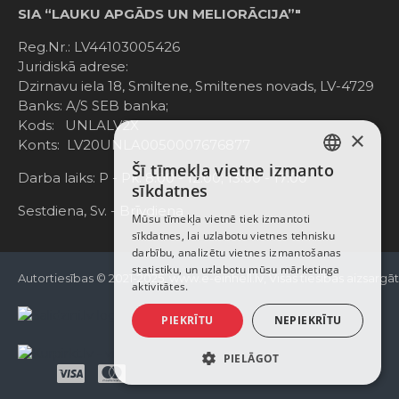
SIA “LAUKU APGĀDS UN MELIORĀCIJA”"
Reg.Nr.: LV44103005426
Juridiskā adrese:
Dzirnavu iela 18, Smiltene, Smiltenes novads, LV-4729
Banks: A/S SEB banka;
Kods: UNLALV2X
×
Konts: LV20UNLA0050007676877
Šī tīmekļa vietne izmanto
LATVIAN
Darba laiks: P - Pk. 8:00 - 12:00; 13:00 - 17:00
sīkdatnes
RUSSIAN
Sestdiena, Sv. - Brīvdiena
Mūsu tīmekļa vietnē tiek izmantoti
sīkdatnes, lai uzlabotu vietnes tehnisku
ENGLISH
darbību, analizētu vietnes izmantošanas
statistiku, un uzlabotu mūsu mārketinga
Autortiesības © 2021-2025, www.e-einhell.lv, Visas tiesības aizsargā
aktivitātes.
PIEKRĪTU
NEPIEKRĪTU
PIELĀGOT