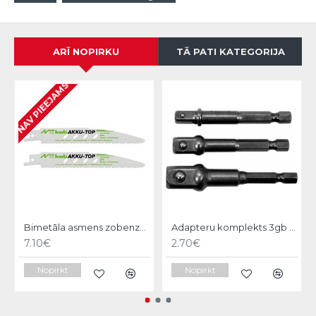
ARĪ NOPIRKU
TĀ PATI KATEGORIJA
NAV PIEEJAMS
Bimetāla asmens zobenzāģim AKKU-TOP,150/130mm,2gb, KWB
Adapteru komplekts 3gb Yato
7.10€
2.70€
Nopirkt
Nopirkt