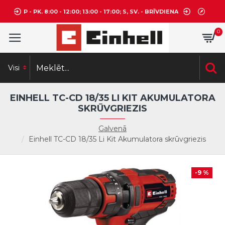
P - PK. 8:00 - 12:00; 13:00 - 17:00; S, SV. - BRĪVDIENA
0
Visi
EINHELL TC-CD 18/35 LI KIT AKUMULATORA
SKRŪVGRIEZIS
Galvenā
Einhell TC-CD 18/35 Li Kit Akumulatora skrūvgriezis
-9 %