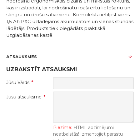
nodrošina ergonomiskais dizains un mīkstais rokturis,
kas ir izstrādāti, lai nodrošinātu īpaši ērtu lietošanu un
stingru un drošu satvērienu. Komplektā ietilpst viens
1,5 Ah PXC uzlādējams akumulators un vienas stundas
lādētājs. Produkts tiek piegādāts praktiskā
uzglabāšanas kastē.
ATSAUKSMES
UZRAKSTĪT ATSAUKSMI
Jūsu Vārds:
Jūsu atsauksme:
Piezīme:
HTML apzīmējumi
neatbalstās! Izmantojiet parastu