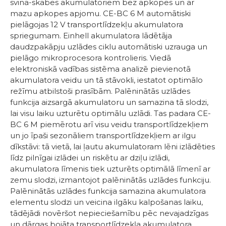
svina-skābes akumulatoriem bez apkopes un ar
mazu apkopes apjomu. CE-BC 6 M automātiski
pielāgojas 12 V transportlīdzekļu akumulatora
spriegumam. Einhell akumulatora lādētāja
daudzpakāpju uzlādes ciklu automātiski uzrauga un
pielāgo mikroprocesora kontrolieris. Viedā
elektroniskā vadības sistēma analizē pievienotā
akumulatora veidu un tā stāvokli, iestatot optimālo
režīmu atbilstoši prasībām. Palēninātās uzlādes
funkcija aizsargā akumulatoru un samazina tā slodzi,
lai visu laiku uzturētu optimālu uzlādi. Tas padara CE-
BC 6 M piemērotu arī visu veidu transportlīdzekļiem
un jo īpaši sezonāliem transportlīdzekļiem ar ilgu
dīkstāvi: tā vietā, lai ļautu akumulatoram lēni izlādēties
līdz pilnīgai izlādei un riskētu ar dziļu izlādi,
akumulatora līmenis tiek uzturēts optimālā līmenī ar
zemu slodzi, izmantojot palēninātās uzlādes funkciju.
Palēninātās uzlādes funkcija samazina akumulatora
elementu slodzi un veicina ilgāku kalpošanas laiku,
tādējādi novēršot nepieciešamību pēc nevajadzīgas
un dārgas bojāta transportlīdzekļa akumulatora