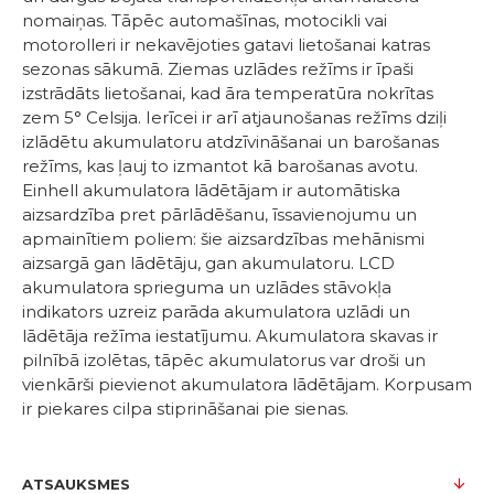
nomaiņas. Tāpēc automašīnas, motocikli vai
motorolleri ir nekavējoties gatavi lietošanai katras
sezonas sākumā. Ziemas uzlādes režīms ir īpaši
izstrādāts lietošanai, kad āra temperatūra nokrītas
zem 5° Celsija. Ierīcei ir arī atjaunošanas režīms dziļi
izlādētu akumulatoru atdzīvināšanai un barošanas
režīms, kas ļauj to izmantot kā barošanas avotu.
Einhell akumulatora lādētājam ir automātiska
aizsardzība pret pārlādēšanu, īssavienojumu un
apmainītiem poliem: šie aizsardzības mehānismi
aizsargā gan lādētāju, gan akumulatoru. LCD
akumulatora sprieguma un uzlādes stāvokļa
indikators uzreiz parāda akumulatora uzlādi un
lādētāja režīma iestatījumu. Akumulatora skavas ir
pilnībā izolētas, tāpēc akumulatorus var droši un
vienkārši pievienot akumulatora lādētājam. Korpusam
ir piekares cilpa stiprināšanai pie sienas.
ATSAUKSMES