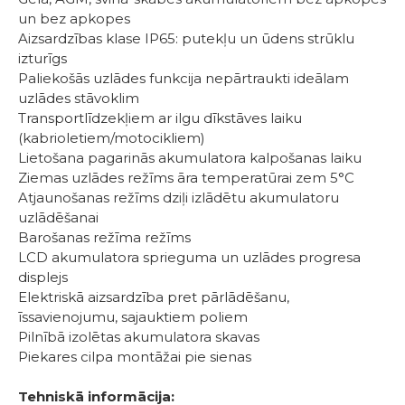
un bez apkopes
Aizsardzības klase IP65: putekļu un ūdens strūklu
izturīgs
Paliekošās uzlādes funkcija nepārtraukti ideālam
uzlādes stāvoklim
Transportlīdzekļiem ar ilgu dīkstāves laiku
(kabrioletiem/motocikliem)
Lietošana pagarinās akumulatora kalpošanas laiku
Ziemas uzlādes režīms āra temperatūrai zem 5°C
Atjaunošanas režīms dziļi izlādētu akumulatoru
uzlādēšanai
Barošanas režīma režīms
LCD akumulatora sprieguma un uzlādes progresa
displejs
Elektriskā aizsardzība pret pārlādēšanu,
īssavienojumu, sajauktiem poliem
Pilnībā izolētas akumulatora skavas
Piekares cilpa montāžai pie sienas
Tehniskā informācija: