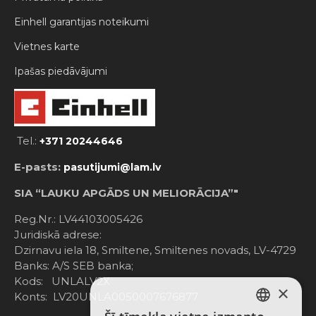
Einhell garantijas noteikumi
Vietnes karte
Ipašas piedāvājumi
Tel.:
+371 20244646
E-pasts:
pasutijumi@lam.lv
SIA “LAUKU APGĀDS UN MELIORĀCIJA”"
Reg.Nr.: LV44103005426
Juridiskā adrese:
Dzirnavu iela 18, Smiltene, Smiltenes novads, LV-4729
Banks: A/S SEB banka;
Kods: UNLALV2X
×
Konts: LV20UNLA0050007676877