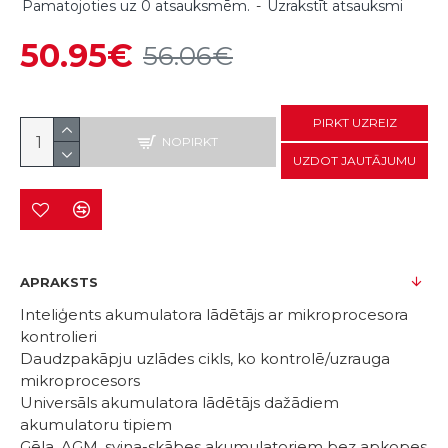
Pamatojoties uz 0 atsauksmēm.
-
Uzrakstīt atsauksmi
50.95€
56.06€
PIRKT UZREIZ
NOPIRKT
UZDOT JAUTĀJUMU
APRAKSTS
Inteliģents akumulatora lādētājs ar mikroprocesora
kontrolieri
Daudzpakāpju uzlādes cikls, ko kontrolē/uzrauga
mikroprocesors
Universāls akumulatora lādētājs dažādiem
akumulatoru tipiem
Gēla, AGM, svina-skābes akumulatoriem bez apkopes