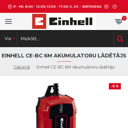
P - PK. 8:00 - 12:00; 13:00 - 17:00; S, SV. - BRĪVDIENA
0
Visi
EINHELL CE-BC 6M AKUMULATORU LĀDĒTĀJS
Galvenā
Einhell CE-BC 6M Akumulatoru lādētājs
-9 %