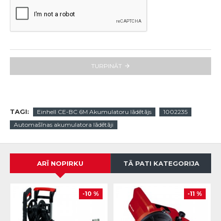
TURPINĀT
TAGI:
Einhell CE-BC 6M Akumulatoru lādētājs
1002235
Automašīnas akumulatora lādētāji
ARĪ NOPIRKU
TĀ PATI KATEGORIJA
-10 %
-11 %