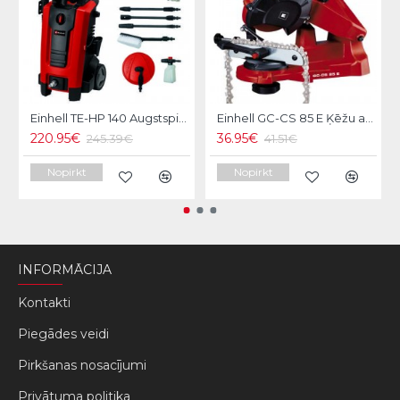
Einhell TE-HP 140 Augstspiediena mazgātājs
Einhell GC-CS 85 E Ķēžu asināšanas ierīce
220.95€
36.95€
245.39€
41.51€
Nopirkt
Nopirkt
INFORMĀCIJA
Kontakti
Piegādes veidi
Pirkšanas nosacījumi
Privātuma politika