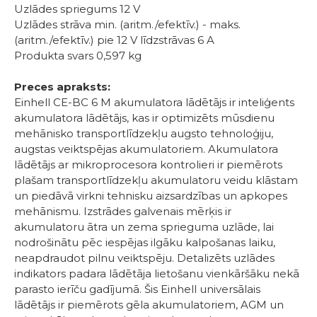
Uzlādes spriegums 12 V
Uzlādes strāva min. (aritm./efektīv.) - maks.
(aritm./efektīv.) pie 12 V līdzstrāvas 6 A
Produkta svars 0,597 kg
Preces apraksts:
Einhell CE-BC 6 M akumulatora lādētājs ir inteliģents
akumulatora lādētājs, kas ir optimizēts mūsdienu
mehānisko transportlīdzekļu augsto tehnoloģiju,
augstas veiktspējas akumulatoriem. Akumulatora
lādētājs ar mikroprocesora kontrolieri ir piemērots
plašam transportlīdzekļu akumulatoru veidu klāstam
un piedāvā virkni tehnisku aizsardzības un apkopes
mehānismu. Izstrādes galvenais mērķis ir
akumulatoru ātra un zema sprieguma uzlāde, lai
nodrošinātu pēc iespējas ilgāku kalpošanas laiku,
neapdraudot pilnu veiktspēju. Detalizēts uzlādes
indikators padara lādētāja lietošanu vienkāršāku nekā
parasto ierīču gadījumā. Šis Einhell universālais
lādētājs ir piemērots gēla akumulatoriem, AGM un