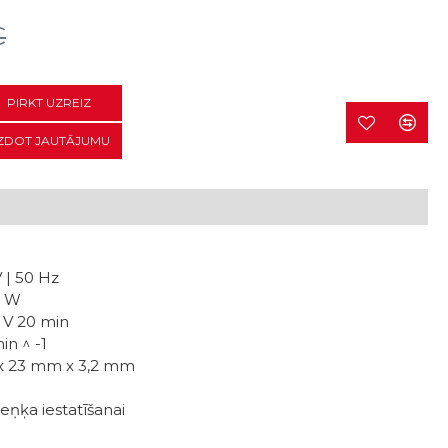
€
PIRKT UZREIZ
ZDOT JAUTĀJUMU
 |
50 Hz
5 W
0 V 20 min
in ^ -1
 x 23 mm x 3,2 mm
leņķa iestatīšanai