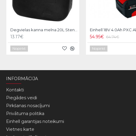
Degvielas kanna melna 20L Stend pro
13.17€
54.95€
64.74€
Nopirkt
Nopirkt
INFORMĀCIJA
Kontakti
Piegādes veidi
Pirkšanas nosacījumi
Privātuma politika
Einhell garantijas noteikumi
Vietnes karte