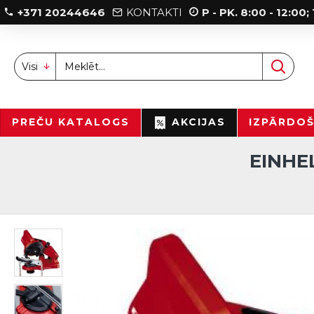
+371 20244646
KONTAKTI
P - PK. 8:00 - 12:00
Visi
PREČU KATALOGS
AKCIJAS
IZPĀRDO
EINHE