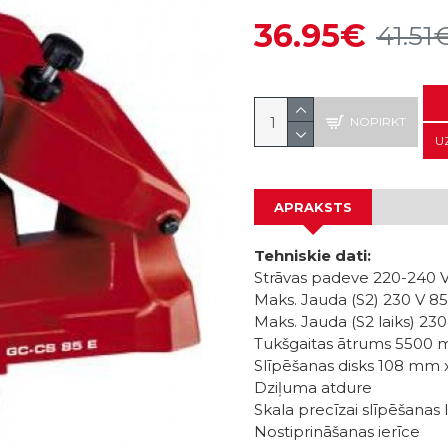
36.95€
41.51
NOPIRKT
U
APRAKSTS
Tehniskie dati
:
Strāvas padeve 220-240 V
Maks.
Jauda (S2) 230 V 8
Maks.
Jauda (S2 laiks) 23
Tukšgaitas ātrums 5500 m
Slīpēšanas disks 108 mm
Dziļuma atdure
Skala precīzai slīpēšanas 
Nostiprināšanas ierīce