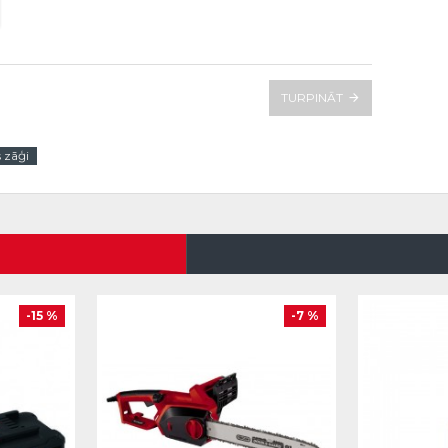
TURPINĀT
 zāģi
-15 %
-7 %