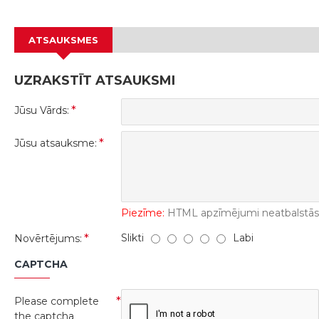
ATSAUKSMES
UZRAKSTĪT ATSAUKSMI
Jūsu Vārds:
Jūsu atsauksme:
Piezīme:
HTML apzīmējumi neatbalstās! 
Slikti
Labi
Novērtējums:
CAPTCHA
Please complete
the captcha