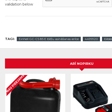
validation below
TAGI:
Einhell GC-CS 85 E Ķēžu asināšanas ierīce
4499920
Ķēdes
ARĪ NOPIRKU
NAV PIEEJAMS