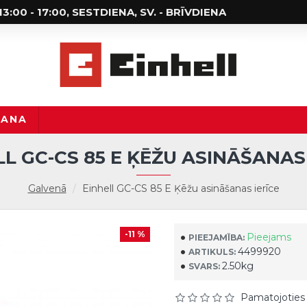
; 13:00 - 17:00, SESTDIENA, SV. - BRĪVDIENA
ŠANA
LL GC-CS 85 E ĶĒŽU ASINĀŠANAS 
Galvenā
Einhell GC-CS 85 E Ķēžu asināšanas ierīce
-11 %
Pieejams
PIEEJAMĪBA:
4499920
ARTIKULS:
2.50kg
SVARS:
Pamatojoties