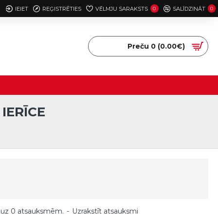
IEIET
REĢISTRĒTIES
VĒLMJU SARAKSTS
0
SALĪDZINĀT
0
Preču 0 (0.00€)
IERĪCE
 uz 0 atsauksmēm.
-
Uzrakstīt atsauksmi