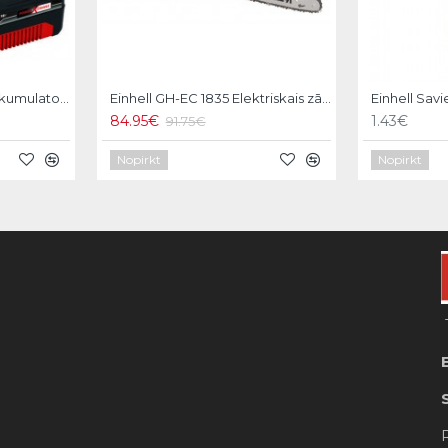
Einhell 18V 4.0Ah PXC Akumulators+Lādētājs
Einhell GH-EC 1835 Elektriskais zāģis
Einhell Sav
84.95€
1.43€
91.75€
Nopirkt
Nopirkt