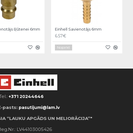
ienotājs šļūtenei 6mm
Einhell Savienotājs 6mm
6.57€
Nopirkt
Tel.:
+371 20244646
E-pasts:
pasutijumi@lam.lv
SIA “LAUKU APGĀDS UN MELIORĀCIJA”"
Reg.Nr.: LV44103005426