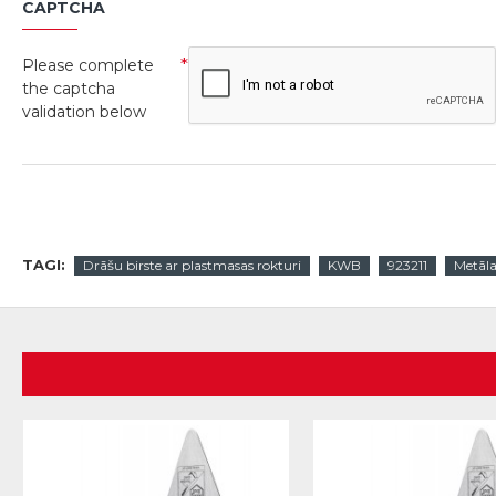
CAPTCHA
Please complete
the captcha
validation below
TAGI:
Drāšu birste ar plastmasas rokturi
KWB
923211
Metāla