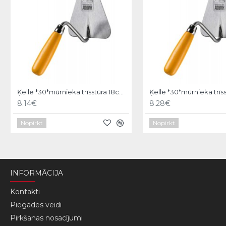
Ķelle *30*mūrnieka trīsstūra 18cm, Hardy
8.14€
8.28€
Nopirkt
Nopirkt
INFORMĀCIJA
Kontakti
Piegādes veidi
Pirkšanas nosacījumi