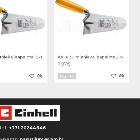
Ķelle 30 mūrnieka ieapaļota 18x11cm, Hardy
Ķelle 30 mūrnieka ieapaļota 20x12cm, Hardy
7.97€
Nopirkt
Tel.:
+371 20244646
E-pasts:
pasutijumi@lam.lv