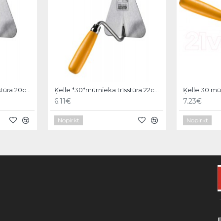
Ķelle *30*mūrnieka trīsstūra 20cm, Hardy
Ķelle *30*mūrnieka trīsstūra 22cm, Hardy
6.11€
7.23€
Nopirkt
Nopirkt