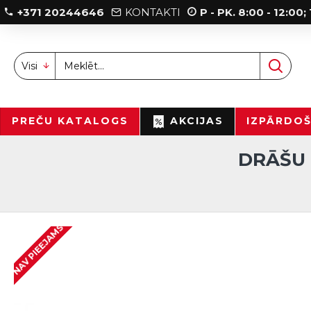
+371 20244646
KONTAKTI
P - PK. 8:00 - 12:00
Visi
PREČU KATALOGS
AKCIJAS
IZPĀRDO
DRĀŠU 
NAV PIEEJAMS