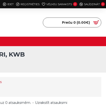
IEIET
REĢISTRĒTIES
VĒLMJU SARAKSTS
0
SALĪDZINĀT
0
Preču 0 (0.00€)
RI, KWB
s
 uz 0 atsauksmēm.
-
Uzrakstīt atsauksmi