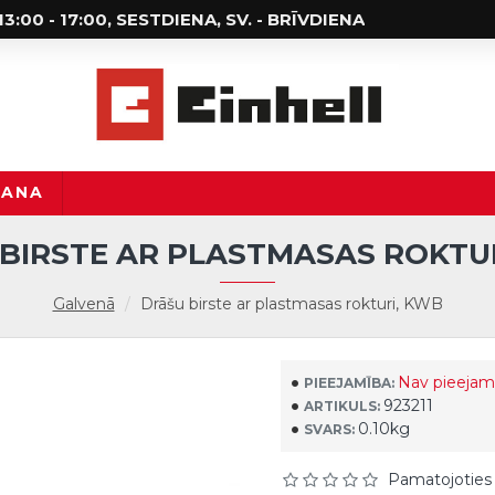
; 13:00 - 17:00, SESTDIENA, SV. - BRĪVDIENA
ŠANA
BIRSTE AR PLASTMASAS ROKTU
Galvenā
Drāšu birste ar plastmasas rokturi, KWB
Nav pieejam
PIEEJAMĪBA:
923211
ARTIKULS:
0.10kg
SVARS:
Pamatojoties