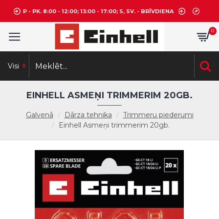
P - PK. 8:00 - 12:00; 13:00 - 17:00; S, SV. - BRĪVDIENA
0
Visi
EINHELL ASMEŅI TRIMMERIM 20GB.
Galvenā
Dārza tehnika
Trimmeru piederumi
Einhell Asmeņi trimmerim 20gb.