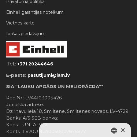
Privātuma politika
Einhell garantijas noteikumi
Vietnes karte
Ipašas piedāvājumi
Tel.:
+371 20244646
E-pasts:
pasutijumi@lam.lv
SIA “LAUKU APGĀDS UN MELIORĀCIJA”"
Reg.Nr.: LV44103005426
Juridiskā adrese:
Dzirnavu iela 18, Smiltene, Smiltenes novads, LV-4729
Banks: A/S SEB banka;
Kods: UNLALV2X
×
Konts: LV20UNLA0050007676877