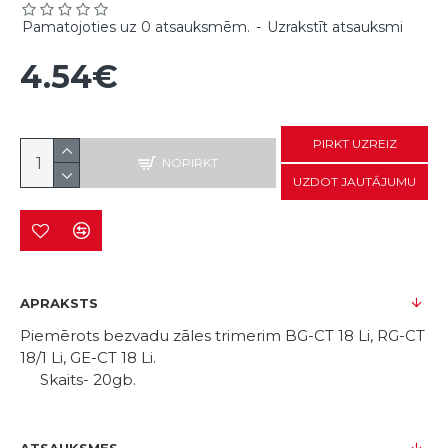
Pamatojoties uz 0 atsauksmēm.
-
Uzrakstīt atsauksmi
4.54€
PIRKT UZREIZ
NOPIRKT
UZDOT JAUTĀJUMU
APRAKSTS
Piemērots bezvadu zāles trimerim BG-CT 18 Li, RG-CT
18/1 Li, GE-CT 18 Li.
Skaits- 20gb.