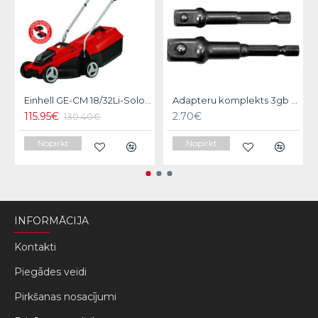
Einhell GE-CM 18/32Li-Solo Akumulatora zāles pļāvējs
Adapteru komplekts 3gb Yato
115.95€
2.70€
130.40€
Nopirkt
Nopirkt
INFORMĀCIJA
Kontakti
Piegādes veidi
Pirkšanas nosacījumi