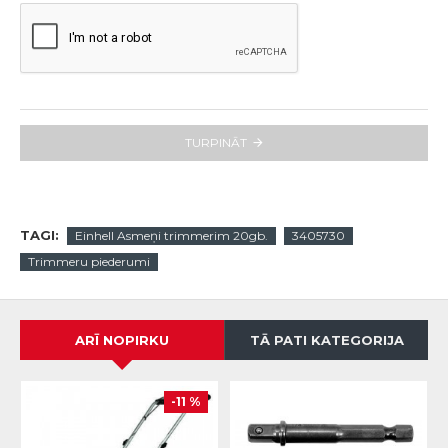
TURPINĀT
TAGI:
Einhell Asmeņi trimmerim 20gb.
3405730
Trimmeru piederumi
ARĪ NOPIRKU
TĀ PATI KATEGORIJA
-11 %