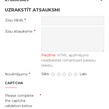
ATSAUKSMES
UZRAKSTĪT ATSAUKSMI
Jūsu Vārds:
Jūsu atsauksme:
Piezīme:
HTML apzīmējumi
neatbalstās! Izmantojiet parastu
tekstu.
Slikti
Labi
Novērtējums:
CAPTCHA
Please complete
the captcha
validation below