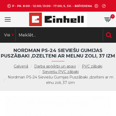
P - PK. 8:00 - 12:00; 13:00 - 17:00; S, SV. - BRĪVDIENA
0
Visi
NORDMAN PS-24 SIEVIEŠU GUMIJAS
PUSZĀBAKI ,DZELTENI AR MELNU ZOLI, 37 IZM
Galvenā
Darba apģērbi un apavi
PVC zābaki
Sieviešu PVC zābaki
Nordman PS-24 Sieviešu Gumijas Puszābaki ,dzelteni ar m
elnu zoli, 37 izm