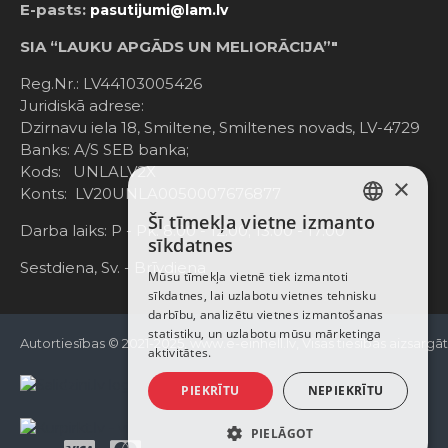
E-pasts:
pasutijumi@lam.lv
SIA “LAUKU APGĀDS UN MELIORĀCIJA”"
Reg.Nr.: LV44103005426
Juridiskā adrese:
Dzirnavu iela 18, Smiltene, Smiltenes novads, LV-4729
Banks: A/S SEB banka;
Kods: UNLALV2X
×
Konts: LV20UNLA0050007676877
Šī tīmekļa vietne izmanto
LATVIAN
Darba laiks: P - Pk. 8:00 - 12:00; 13:00 - 17:00
sīkdatnes
RUSSIAN
Sestdiena, Sv. - Brīvdiena
Mūsu tīmekļa vietnē tiek izmantoti
sīkdatnes, lai uzlabotu vietnes tehnisku
ENGLISH
darbību, analizētu vietnes izmantošanas
statistiku, un uzlabotu mūsu mārketinga
Autortiesības © 2021-2025, www.e-einhell.lv, Visas tiesības aizsargā
aktivitātes.
PIEKRĪTU
NEPIEKRĪTU
PIELĀGOT