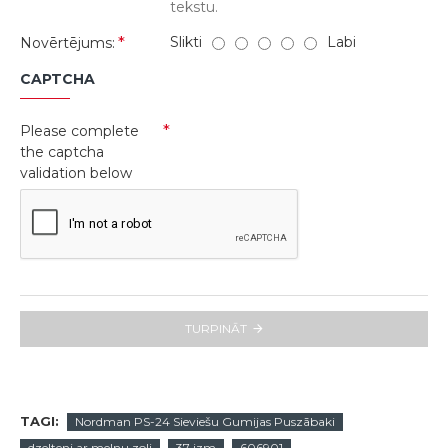
tekstu.
Slikti
Labi
Novērtējums:
CAPTCHA
Please complete
the captcha
validation below
TURPINĀT
TAGI:
Nordman PS-24 Sieviešu Gumijas Puszābaki
dzelteni ar melnu zoli
37 izm
606901