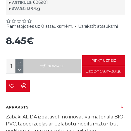
606901
ARTIKULS:
1.00kg
SVARS:
Pamatojoties uz 0 atsauksmēm.
-
Uzrakstīt atsauksmi
8.45€
PIRKT UZREIZ
NOPIRKT
UZDOT JAUTĀJUMU
APRAKSTS
Zābaki ALIDA izgatavoti no inovatīva materiāla BIO-
PVC, tāpēc izceļas ar uzlabotu nodilumizturību,
nodilumizturīgu gofrētu zoli, spilgtām,