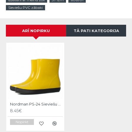
Sieviešu PVC zābaki
ARĪ NOPIRKU
TĀ PATI KATEGORIJA
Nordman PS-24 Sieviešu Gumijas Puszābaki ,dzelteni ar melnu zoli, 41 izm
8.45€
Nopirkt