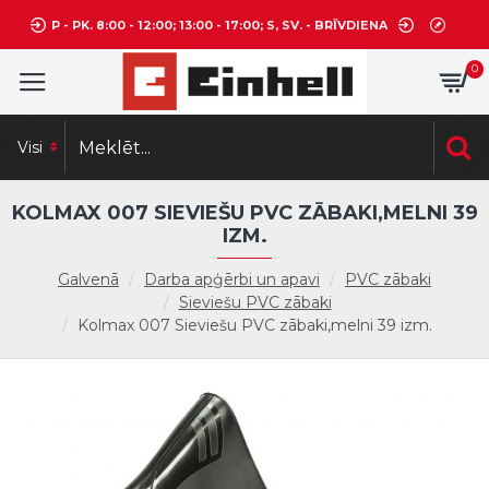
P - PK. 8:00 - 12:00; 13:00 - 17:00; S, SV. - BRĪVDIENA
0
Visi
KOLMAX 007 SIEVIEŠU PVC ZĀBAKI,MELNI 39
IZM.
Galvenā
Darba apģērbi un apavi
PVC zābaki
Sieviešu PVC zābaki
Kolmax 007 Sieviešu PVC zābaki,melni 39 izm.