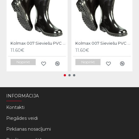
Kolmax 007 Sieviešu PVC zābaki,melni 37 izm.
Kolmax 007 Sieviešu PVC zābaki,melni 38 izm.
11.60€
11.60€
Nopirkt
Nopirkt
INFORMĀCIJA
Kontakti
Piegādes veidi
Pirkšanas nosacījumi