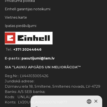
Privātuma politika
Einhell garantijas noteikumi
Vietnes karte
Ipašas piedāvājumi
Tel.:
+371 20244646
E-pasts:
pasutijumi@lam.lv
SIA “LAUKU APGĀDS UN MELIORĀCIJA”"
Reg.Nr.: LV44103005426
Juridiskā adrese:
Dzirnavu iela 18, Smiltene, Smiltenes novads, LV-4729
Banks: A/S SEB banka;
Kods: UNLALV2X
×
Konts: LV20UNLA0050007676877