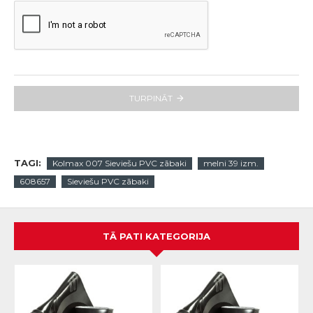
TURPINĀT
TAGI:
Kolmax 007 Sieviešu PVC zābaki
melni 39 izm.
608657
Sieviešu PVC zābaki
TĀ PATI KATEGORIJA