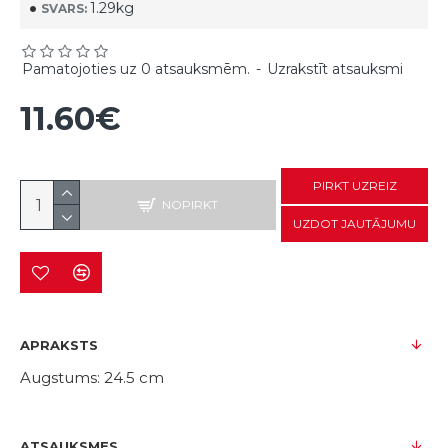
1.29kg
SVARS:
Pamatojoties uz 0 atsauksmēm.
-
Uzrakstīt atsauksmi
11.60€
PIRKT UZREIZ
NOPIRKT
UZDOT JAUTĀJUMU
APRAKSTS
Augstums: 24.5 cm
ATSAUKSMES