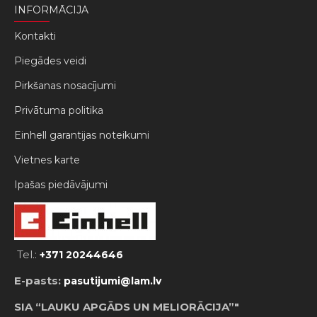
INFORMĀCIJA
Kontakti
Piegādes veidi
Pirkšanas nosacījumi
Privātuma politika
Einhell garantijas noteikumi
Vietnes karte
Ipašas piedāvājumi
Tel.:
+371 20244646
E-pasts:
pasutijumi@lam.lv
SIA “LAUKU APGĀDS UN MELIORĀCIJA”"