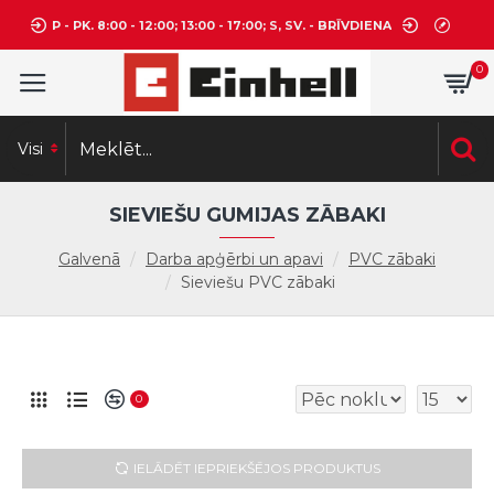
P - PK. 8:00 - 12:00; 13:00 - 17:00; S, SV. - BRĪVDIENA
0
Visi
SIEVIEŠU GUMIJAS ZĀBAKI
Galvenā
Darba apģērbi un apavi
PVC zābaki
Sieviešu PVC zābaki
0
IELĀDĒT IEPRIEKŠĒJOS PRODUKTUS