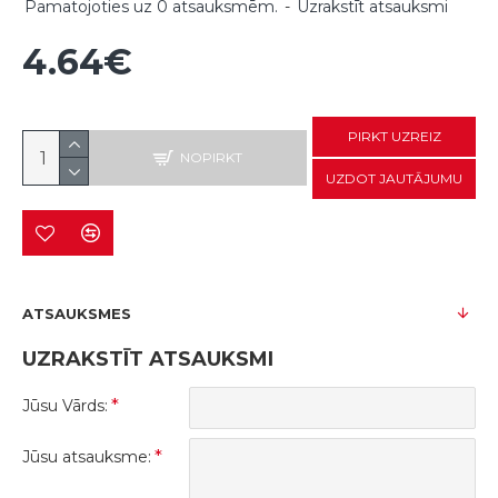
Pamatojoties uz 0 atsauksmēm.
-
Uzrakstīt atsauksmi
4.64€
PIRKT UZREIZ
NOPIRKT
UZDOT JAUTĀJUMU
ATSAUKSMES
UZRAKSTĪT ATSAUKSMI
Jūsu Vārds:
Jūsu atsauksme: