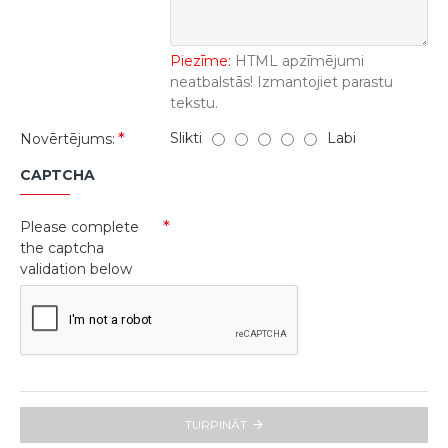
Piezīme:
HTML apzīmējumi
neatbalstās! Izmantojiet parastu
tekstu.
Slikti
Labi
Novērtējums:
CAPTCHA
Please complete
the captcha
validation below
TURPINĀT