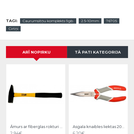
TAGI:
Caurumsitņu komplekts 9gb.
2.5-10mm
76705
Cirtņi
ARĪ NOPIRKU
TĀ PATI KATEGORIJA
Āmurs ar fiberglas rokturi 300g, Strend Pro
Asgala knaibles liektas 200mm YATO
2.94€
6.20€