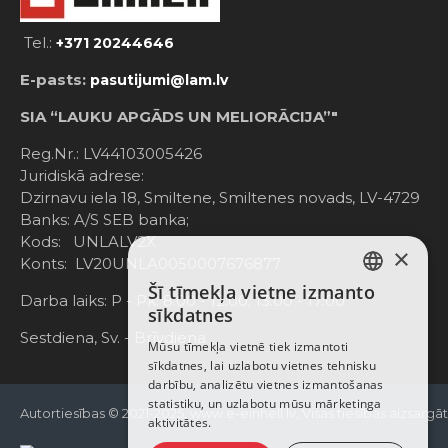
Tel.:
+371 20244646
E-pasts:
pasutijumi@lam.lv
SIA “LAUKU APGĀDS UN MELIORĀCIJA”"
Reg.Nr.: LV44103005426
Juridiskā adrese:
Dzirnavu iela 18, Smiltene, Smiltenes novads, LV-4729
Banks: A/S SEB banka;
Kods: UNLALV2X
×
Konts: LV20UNLA0050007676877
Šī tīmekļa vietne izmanto
LATVIAN
Darba laiks: P - Pk. 8:00 - 12:00; 13:00 - 17:00
sīkdatnes
RUSSIAN
Sestdiena, Sv. - Brīvdiena
Mūsu tīmekļa vietnē tiek izmantoti
sīkdatnes, lai uzlabotu vietnes tehnisku
ENGLISH
darbību, analizētu vietnes izmantošanas
statistiku, un uzlabotu mūsu mārketinga
Autortiesības © 2021-2025, www.e-einhell.lv, Visas tiesības aizsargā
aktivitātes.