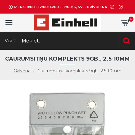
P - PK. 8:00 - 12:00; 13:00 - 17:00; S, SV. - BRĪVDIENA
0
Visi
CAURUMSITŅU KOMPLEKTS 9GB., 2.5-10MM
Galvenā
Caurumsitņu komplekts 9gb., 2.5-10mm