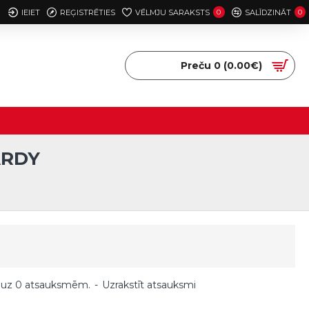
IEIET
REĢISTRĒTIES
VĒLMJU SARAKSTS
0
SALĪDZINĀT
0
Preču 0 (0.00€)
ARDY
 uz 0 atsauksmēm.
-
Uzrakstīt atsauksmi