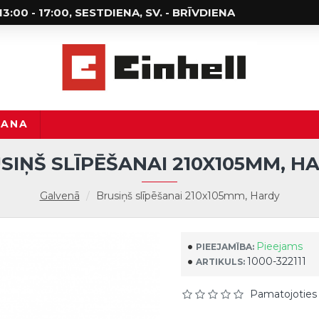
; 13:00 - 17:00, SESTDIENA, SV. - BRĪVDIENA
ŠANA
SIŅŠ SLĪPĒŠANAI 210X105MM, H
Galvenā
Brusiņš slīpēšanai 210x105mm, Hardy
Pieejams
PIEEJAMĪBA:
1000-322111
ARTIKULS:
Pamatojoties