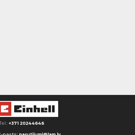
Tel.:
+371 20244646
E-pasts:
pasutijumi@lam.lv