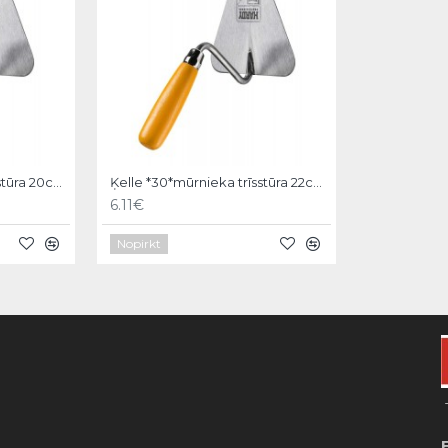
Ķelle *30*mūrnieka trīsstūra 20cm, Hardy
Ķelle *30*mūrnieka trīsstūra 22cm, Hardy
6.11€
Nopirkt