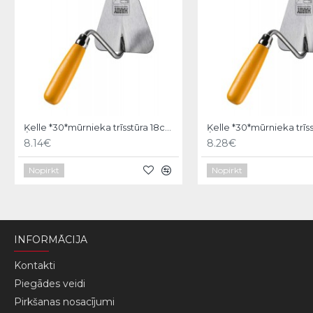
Ķelle *30*mūrnieka trīsstūra 18cm, Hardy
8.14€
8.28€
Nopirkt
Nopirkt
INFORMĀCIJA
Kontakti
Piegādes veidi
Pirkšanas nosacījumi