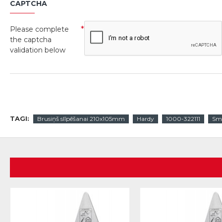
CAPTCHA
Please complete
the captcha
validation below
TAGI:
Brusiņš slīpēšanai 210x105mm
Hardy
1000-322111
Smi