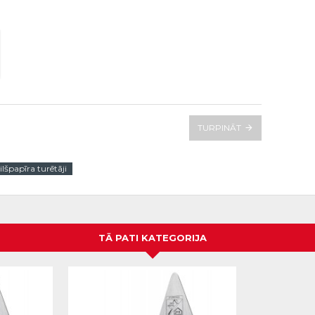
TURPINĀT
lšpapīra turētāji
TĀ PATI KATEGORIJA