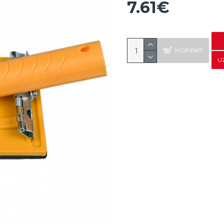
7.61€
NOPIRKT
U