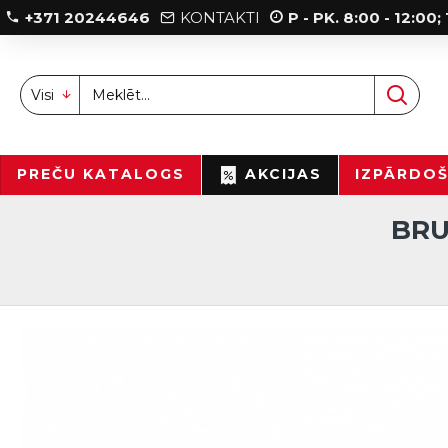
+371 20244646
KONTAKTI
P - PK. 8:00 - 12:00
Visi
PREČU KATALOGS
AKCIJAS
IZPĀRDO
BRU