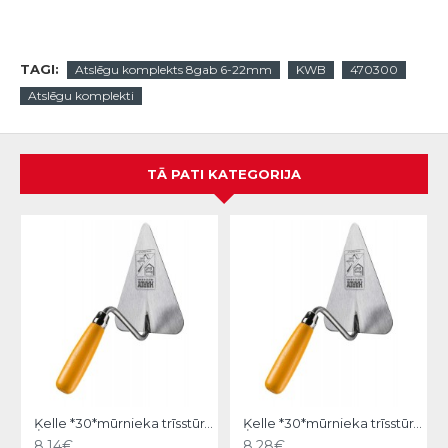
TAGI:
Atslēgu komplekts 8gab 6-22mm
KWB
470300
Atslēgu komplekti
TĀ PATI KATEGORIJA
Ķelle *30*mūrnieka trīsstūra 18cm, Hardy
Ķelle *30*mūrnieka trīsstūra 20cm, Hardy
8.14€
8.28€