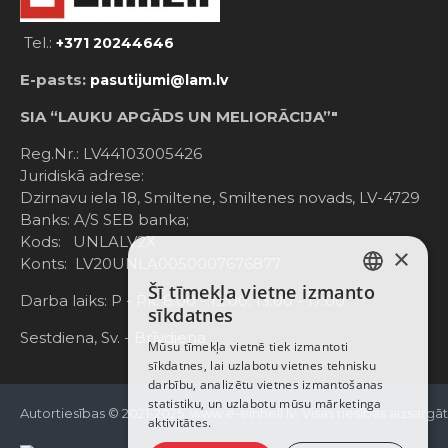
Tel.:
+371 20244646
E-pasts:
pasutijumi@lam.lv
SIA “LAUKU APGĀDS UN MELIORĀCIJA”"
Reg.Nr.: LV44103005426
Juridiskā adrese:
Dzirnavu iela 18, Smiltene, Smiltenes novads, LV-4729
Banks: A/S SEB banka;
Kods: UNLALV2X
×
Konts: LV20UNLA0050007676877
Šī tīmekļa vietne izmanto
LATVIAN
Darba laiks: P - Pk. 8:00 - 12:00; 13:00 - 17:00
sīkdatnes
RUSSIAN
Sestdiena, Sv. - Brīvdiena
Mūsu tīmekļa vietnē tiek izmantoti
sīkdatnes, lai uzlabotu vietnes tehnisku
ENGLISH
darbību, analizētu vietnes izmantošanas
statistiku, un uzlabotu mūsu mārketinga
Autortiesības © 2021-2025, www.e-einhell.lv, Visas tiesības aizsargā
aktivitātes.