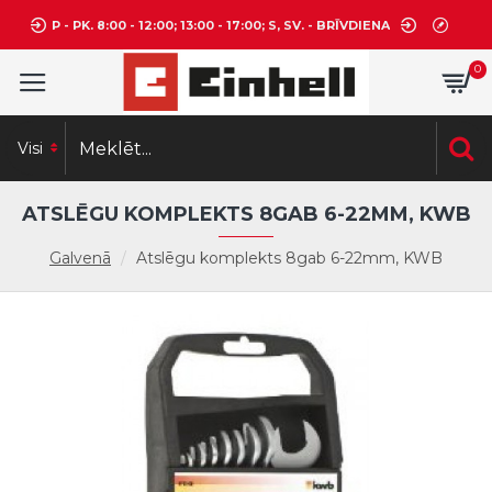
P - PK. 8:00 - 12:00; 13:00 - 17:00; S, SV. - BRĪVDIENA
0
Visi
ATSLĒGU KOMPLEKTS 8GAB 6-22MM, KWB
Galvenā
Atslēgu komplekts 8gab 6-22mm, KWB