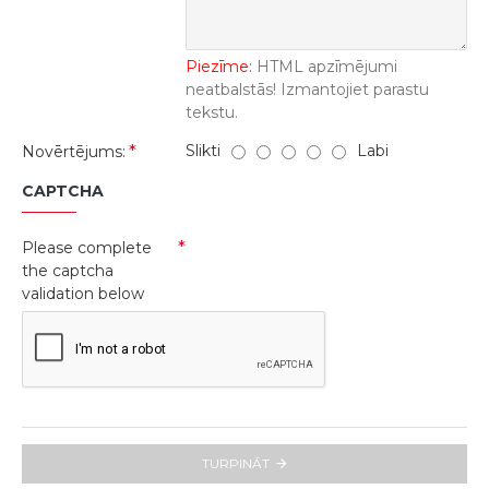
Piezīme:
HTML apzīmējumi
neatbalstās! Izmantojiet parastu
tekstu.
Slikti
Labi
Novērtējums:
CAPTCHA
Please complete
the captcha
validation below
TURPINĀT