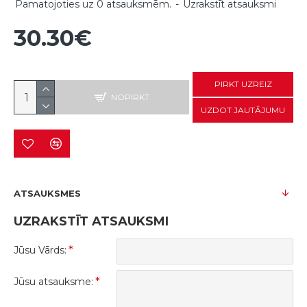
Pamatojoties uz 0 atsauksmēm.
-
Uzrakstīt atsauksmi
30.30€
PIRKT UZREIZ
NOPIRKT
UZDOT JAUTĀJUMU
ATSAUKSMES
UZRAKSTĪT ATSAUKSMI
Jūsu Vārds:
Jūsu atsauksme: