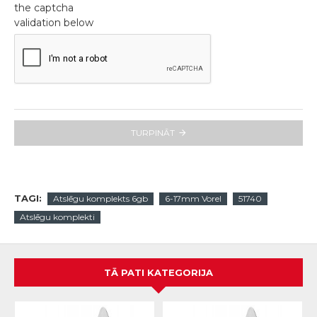
the captcha
validation below
TURPINĀT
TAGI:
Atslēgu komplekts 6gb
6-17mm Vorel
51740
Atslēgu komplekti
TĀ PATI KATEGORIJA