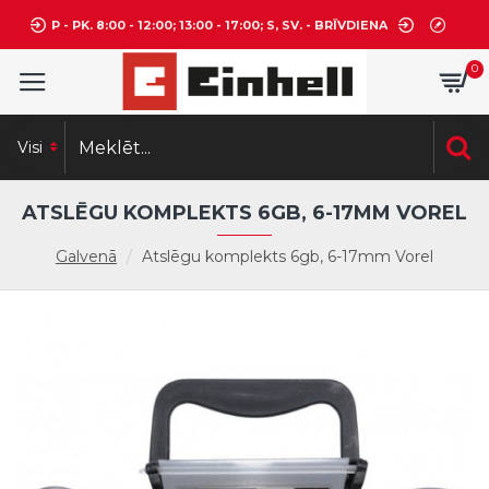
P - PK. 8:00 - 12:00; 13:00 - 17:00; S, SV. - BRĪVDIENA
0
Visi
ATSLĒGU KOMPLEKTS 6GB, 6-17MM VOREL
Galvenā
Atslēgu komplekts 6gb, 6-17mm Vorel