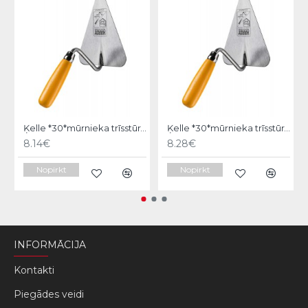
Ķelle *30*mūrnieka trīsstūra 18cm, Hardy
Ķelle *30*mūrnieka trīsstūra 20cm, Hardy
8.14€
8.28€
Nopirkt
Nopirkt
INFORMĀCIJA
Kontakti
Piegādes veidi