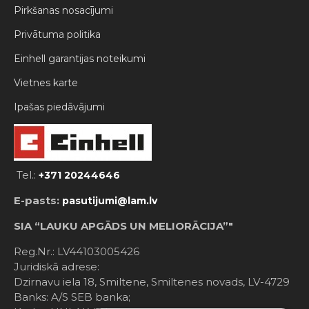
Pirkšanas nosacījumi
Privātuma politika
Einhell garantijas noteikumi
Vietnes karte
Ipašas piedāvājumi
Tel.:
+371 20244646
E-pasts:
pasutijumi@lam.lv
SIA “LAUKU APGĀDS UN MELIORĀCIJA”"
Reg.Nr.: LV44103005426
Juridiskā adrese:
Dzirnavu iela 18, Smiltene, Smiltenes novads, LV-4729
Banks: A/S SEB banka;