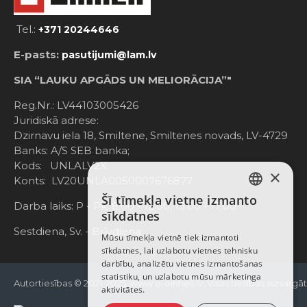
Tel.:
+371 20244646
E-pasts:
pasutijumi@lam.lv
SIA “LAUKU APGĀDS UN MELIORĀCIJA”"
Reg.Nr.: LV44103005426
Juridiskā adrese:
Dzirnavu iela 18, Smiltene, Smiltenes novads, LV-4729
Banks: A/S SEB banka;
Kods: UNLALV2X
×
Konts: LV20UNLA0050007676877
Šī tīmekļa vietne izmanto
LATVIAN
Darba laiks: P - Pk. 8:00 - 12:00; 13:00 - 17:00
sīkdatnes
RUSSIAN
Sestdiena, Sv. - Brīvdiena
Mūsu tīmekļa vietnē tiek izmantoti
sīkdatnes, lai uzlabotu vietnes tehnisku
ENGLISH
darbību, analizētu vietnes izmantošanas
statistiku, un uzlabotu mūsu mārketinga
Autortiesības © 2021-2025, www.e-einhell.lv, Visas tiesības aizsargā
aktivitātes.