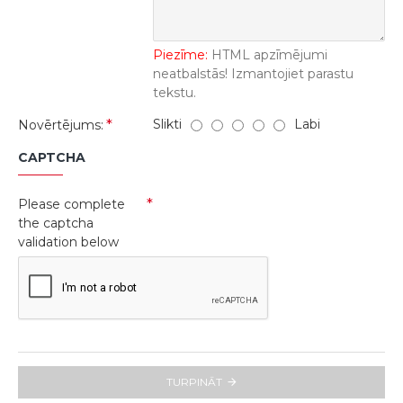
Piezīme:
HTML apzīmējumi
neatbalstās! Izmantojiet parastu
tekstu.
Slikti
Labi
Novērtējums:
CAPTCHA
Please complete
the captcha
validation below
TURPINĀT