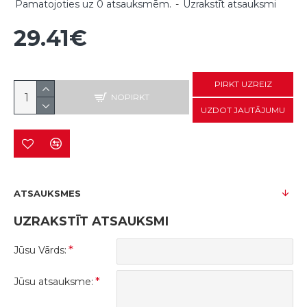
Pamatojoties uz 0 atsauksmēm.
-
Uzrakstīt atsauksmi
29.41€
PIRKT UZREIZ
NOPIRKT
UZDOT JAUTĀJUMU
ATSAUKSMES
UZRAKSTĪT ATSAUKSMI
Jūsu Vārds:
Jūsu atsauksme: