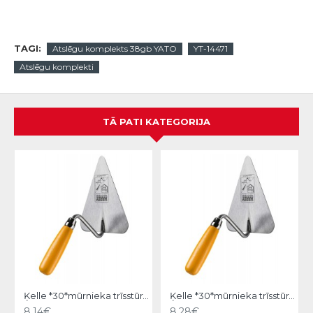
TAGI:
Atslēgu komplekts 38gb YATO
YT-14471
Atslēgu komplekti
TĀ PATI KATEGORIJA
Ķelle *30*mūrnieka trīsstūra 18cm, Hardy
Ķelle *30*mūrnieka trīsstūra 20cm, Hardy
8.14€
8.28€