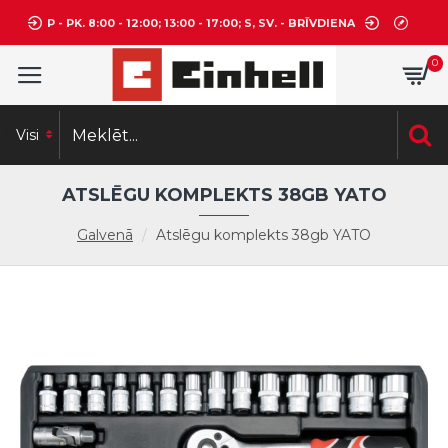
P - PK. 8:00 - 12:00; 13:00 - 17:00; S, SV. - BRĪVDIENA
0
Visi
ATSLĒGU KOMPLEKTS 38GB YATO
Galvenā
Atslēgu komplekts 38gb YATO