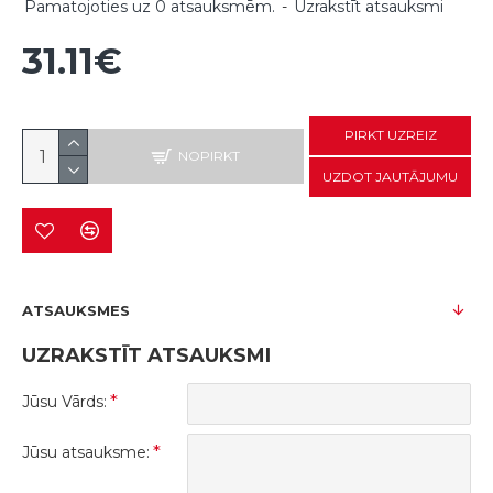
Pamatojoties uz 0 atsauksmēm.
-
Uzrakstīt atsauksmi
31.11€
PIRKT UZREIZ
NOPIRKT
UZDOT JAUTĀJUMU
ATSAUKSMES
UZRAKSTĪT ATSAUKSMI
Jūsu Vārds:
Jūsu atsauksme: