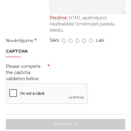
Piezīme:
HTML apzīmējumi
neatbalstās! Izmantojiet parastu
tekstu.
Slikti
Labi
Novērtējums:
CAPTCHA
Please complete
the captcha
validation below
TURPINĀT