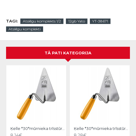
TAGI:
Atslēgu komplekts 1/2
12gb Yato
YT-38671
Atslēgu komplekti
TĀ PATI KATEGORIJA
Ķelle *30*mūrnieka trīsstūra 18cm, Hardy
Ķelle *30*mūrnieka trīsstūra 20cm, Hardy
8.14€
8.28€