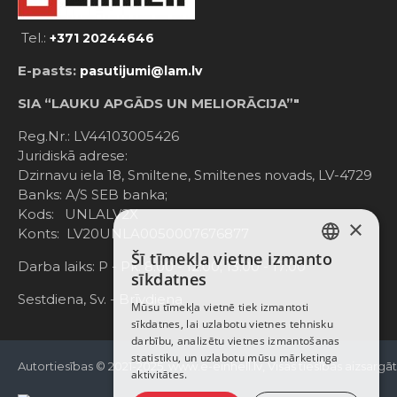
Tel.:
+371 20244646
E-pasts:
pasutijumi@lam.lv
SIA “LAUKU APGĀDS UN MELIORĀCIJA”"
Reg.Nr.: LV44103005426
Juridiskā adrese:
Dzirnavu iela 18, Smiltene, Smiltenes novads, LV-4729
Banks: A/S SEB banka;
Kods: UNLALV2X
×
Konts: LV20UNLA0050007676877
Šī tīmekļa vietne izmanto
LATVIAN
Darba laiks: P - Pk. 8:00 - 12:00; 13:00 - 17:00
sīkdatnes
RUSSIAN
Sestdiena, Sv. - Brīvdiena
Mūsu tīmekļa vietnē tiek izmantoti
sīkdatnes, lai uzlabotu vietnes tehnisku
ENGLISH
darbību, analizētu vietnes izmantošanas
statistiku, un uzlabotu mūsu mārketinga
Autortiesības © 2021-2025, www.e-einhell.lv, Visas tiesības aizsargā
aktivitātes.