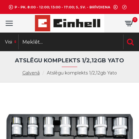
P - PK. 8:00 - 12:00; 13:00 - 17:00; S, SV. - BRĪVDIENA
0
Visi
ATSLĒGU KOMPLEKTS 1/2,12GB YATO
Galvenā
Atslēgu komplekts 1/2,12gb Yato