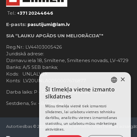
Tel.:
+371 20244646
E-pasts:
pasutijumi@lam.lv
SIA “LAUKU APGĀDS UN MELIORĀCIJA”"
Reg.Nr.: LV44103005426
Juridiskā adrese:
Dzirnavu iela 18, Smiltene, Smiltenes novads, LV-4729
Banks: A/S SEB banka;
Kods: UNLALV2X
×
Konts: LV20UNLA0050007676877
Šī tīmekļa vietne izmanto
LATVIAN
Darba laiks: P - Pk. 8:00 - 12:00; 13:00 - 17:00
sīkdatnes
RUSSIAN
Sestdiena, Sv. - Brīvdiena
Mūsu tīmekļa vietnē tiek izmantoti
sīkdatnes, lai uzlabotu vietnes tehnisku
ENGLISH
darbību, analizētu vietnes izmantošanas
statistiku, un uzlabotu mūsu mārketinga
Autortiesības © 2021-2025, www.e-einhell.lv, Visas tiesības aizsargā
aktivitātes.