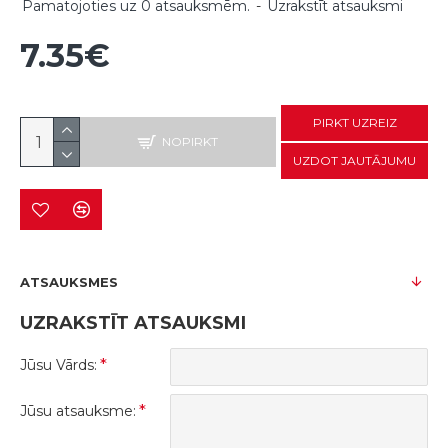
Pamatojoties uz 0 atsauksmēm.
-
Uzrakstīt atsauksmi
7.35€
PIRKT UZREIZ
NOPIRKT
UZDOT JAUTĀJUMU
ATSAUKSMES
UZRAKSTĪT ATSAUKSMI
Jūsu Vārds:
Jūsu atsauksme: