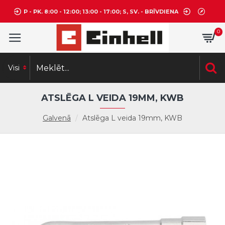
P - PK. 8:00 - 12:00; 13:00 - 17:00; S, SV. - BRĪVDIENA
0
Visi
ATSLĒGA L VEIDA 19MM, KWB
Galvenā
Atslēga L veida 19mm, KWB