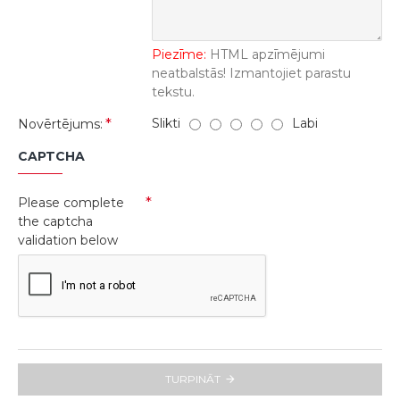
Piezīme:
HTML apzīmējumi
neatbalstās! Izmantojiet parastu
tekstu.
Slikti
Labi
Novērtējums:
CAPTCHA
Please complete
the captcha
validation below
TURPINĀT