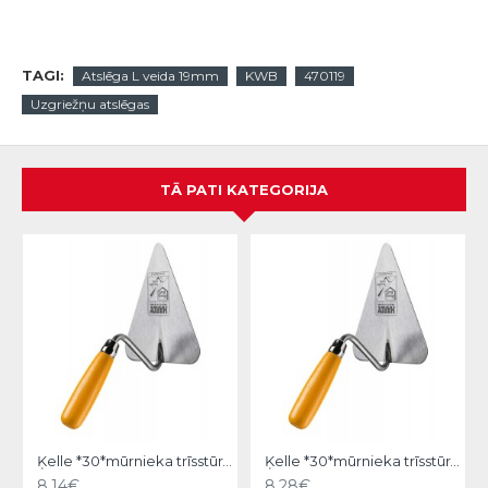
TAGI:
Atslēga L veida 19mm
KWB
470119
Uzgriežņu atslēgas
TĀ PATI KATEGORIJA
Ķelle *30*mūrnieka trīsstūra 18cm, Hardy
Ķelle *30*mūrnieka trīsstūra 20cm, Hardy
8.14€
8.28€