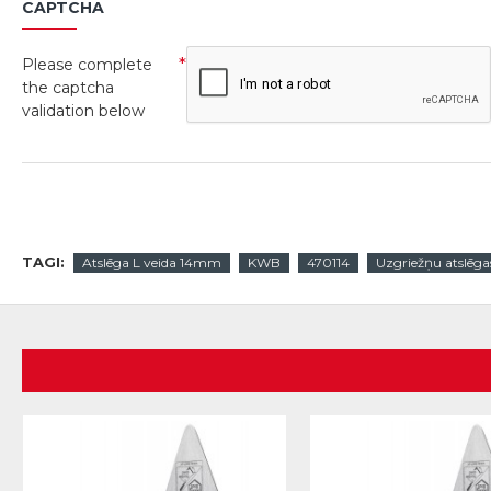
CAPTCHA
Please complete
the captcha
validation below
TAGI:
Atslēga L veida 14mm
KWB
470114
Uzgriežņu atslēga