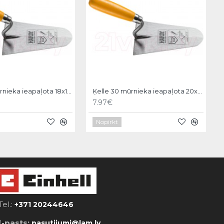
Ķelle 30 mūrnieka ieapaļota 18x11cm, Hardy
Ķelle 30 mūrnieka ieapaļota 20x12cm, Hardy
7.97€
Nopirkt
Tel.:
+371 20244646
E-pasts:
pasutijumi@lam.lv