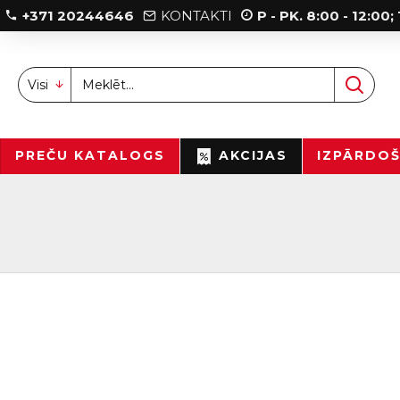
+371 20244646
KONTAKTI
P - PK. 8:00 - 12:00
Visi
PREČU KATALOGS
AKCIJAS
IZPĀRDO