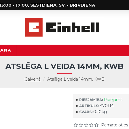
; 13:00 - 17:00, SESTDIENA, SV. - BRĪVDIENA
ŠANA
ATSLĒGA L VEIDA 14MM, KWB
Galvenā
Atslēga L veida 14mm, KWB
Pieejams
PIEEJAMĪBA:
470114
ARTIKULS:
0.10kg
SVARS:
Pamatojoties