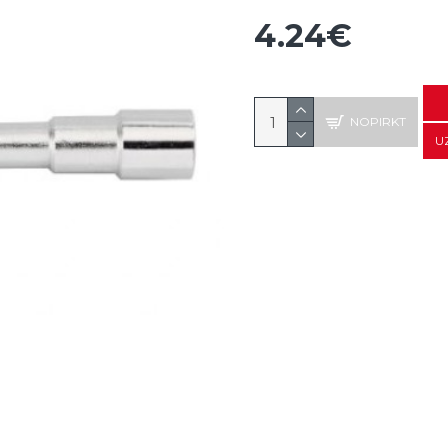
4.24€
NOPIRKT
U