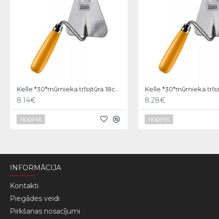
Ķelle *30*mūrnieka trīsstūra 18cm, Hardy
8.14€
8.28€
Nopirkt
Nopirkt
INFORMĀCIJA
Kontakti
Piegādes veidi
Pirkšanas nosacījumi