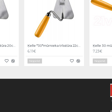
Ķelle *30*mūrnieka trīsstūra 20cm, Hardy
Ķelle *30*mūrnieka trīsstūra 22cm, Hardy
6.11€
7.23€
Nopirkt
Nopirkt