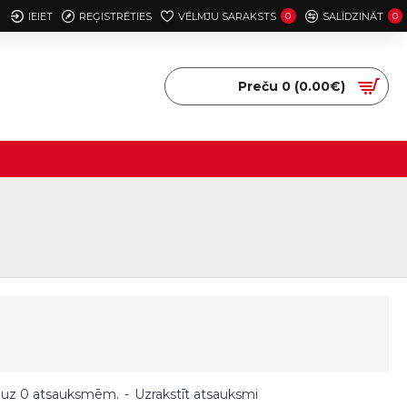
IEIET
REĢISTRĒTIES
VĒLMJU SARAKSTS
0
SALĪDZINĀT
0
Preču 0 (0.00€)
 uz 0 atsauksmēm.
-
Uzrakstīt atsauksmi