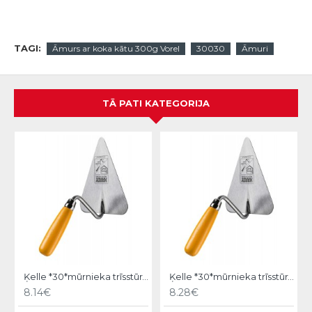
TAGI:
Āmurs ar koka kātu 300g Vorel
30030
Āmuri
TĀ PATI KATEGORIJA
Ķelle *30*mūrnieka trīsstūra 18cm, Hardy
Ķelle *30*mūrnieka trīsstūra 20cm, Hardy
8.14€
8.28€