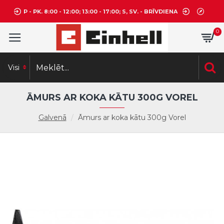
P - PK. 8:00 - 12:00; 13:00 - 17:00; S, SV. - BRĪVDIENA
0
Visi
ĀMURS AR KOKA KĀTU 300G VOREL
Galvenā
Āmurs ar koka kātu 300g Vorel