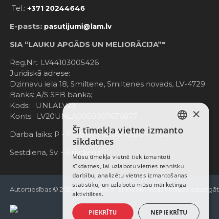
Tel.:
+371 20244646
E-pasts:
pasutijumi@lam.lv
SIA “LAUKU APGĀDS UN MELIORĀCIJA”"
Reg.Nr.: LV44103005426
Juridiskā adrese:
Dzirnavu iela 18, Smiltene, Smiltenes novads, LV-4729
Banks: A/S SEB banka;
Kods: UNLALV2X
×
Konts: LV20UNLA0050007676877
Šī tīmekļa vietne izmanto
LATVIAN
Darba laiks: P - Pk. 8:00 - 12:00; 13:00 - 17:00
sīkdatnes
RUSSIAN
Sestdiena, Sv. - Brīvdiena
Mūsu tīmekļa vietnē tiek izmantoti
sīkdatnes, lai uzlabotu vietnes tehnisku
ENGLISH
darbību, analizētu vietnes izmantošanas
statistiku, un uzlabotu mūsu mārketinga
Autortiesības © 2021-2025, www.e-einhell.lv, Visas tiesības aizsargā
aktivitātes.
PIEKRĪTU
NEPIEKRĪTU