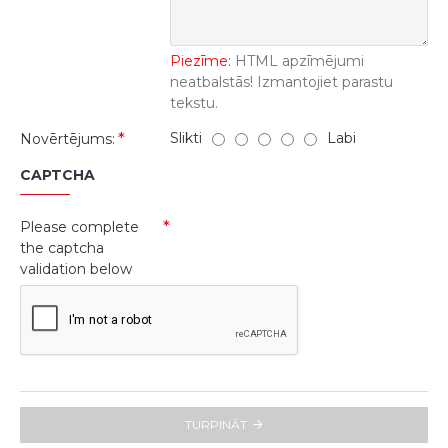
Piezīme:
HTML apzīmējumi
neatbalstās! Izmantojiet parastu
tekstu.
Slikti
Labi
Novērtējums:
CAPTCHA
Please complete
the captcha
validation below
TURPINĀT