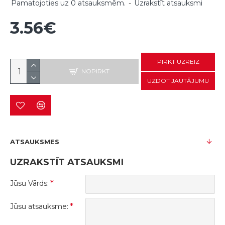
Pamatojoties uz 0 atsauksmēm.
-
Uzrakstīt atsauksmi
3.56€
PIRKT UZREIZ
NOPIRKT
UZDOT JAUTĀJUMU
ATSAUKSMES
UZRAKSTĪT ATSAUKSMI
Jūsu Vārds:
Jūsu atsauksme: