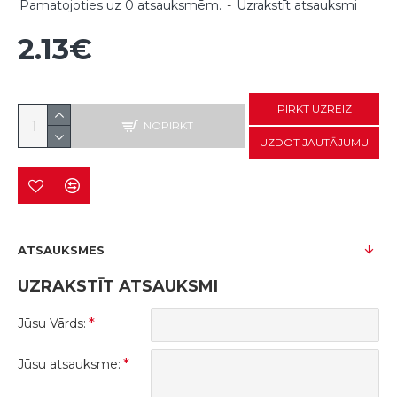
Pamatojoties uz 0 atsauksmēm.
-
Uzrakstīt atsauksmi
2.13€
PIRKT UZREIZ
NOPIRKT
UZDOT JAUTĀJUMU
ATSAUKSMES
UZRAKSTĪT ATSAUKSMI
Jūsu Vārds:
Jūsu atsauksme: