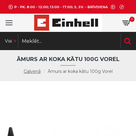
P - PK. 8:00 - 12:00; 13:00 - 17:00; S, SV. - BRĪVDIENA
0
Visi
ĀMURS AR KOKA KĀTU 100G VOREL
Galvenā
Āmurs ar koka kātu 100g Vorel