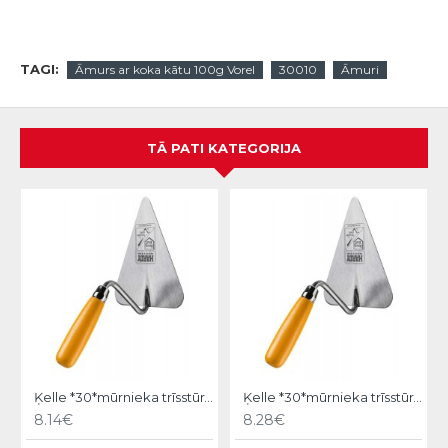
TAGI:
Āmurs ar koka kātu 100g Vorel
30010
Āmuri
TĀ PATI KATEGORIJA
Ķelle *30*mūrnieka trīsstūra 18cm, Hardy
Ķelle *30*mūrnieka trīsstūra 20cm, Hardy
8.14€
8.28€