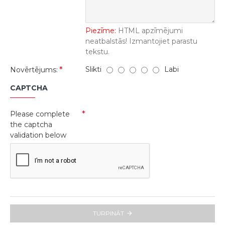
Piezīme:
HTML apzīmējumi
neatbalstās! Izmantojiet parastu
tekstu.
Slikti
Labi
Novērtējums:
CAPTCHA
Please complete
the captcha
validation below
TURPINĀT