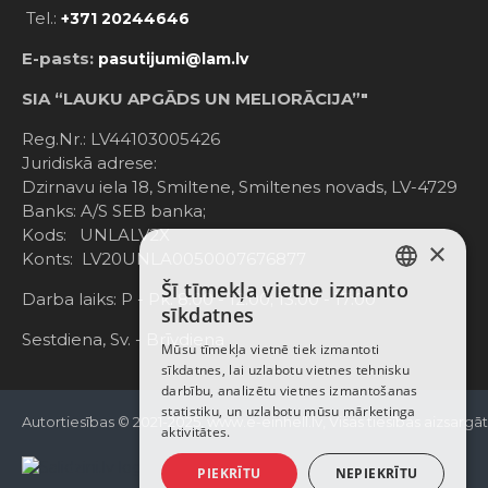
Tel.:
+371 20244646
E-pasts:
pasutijumi@lam.lv
SIA “LAUKU APGĀDS UN MELIORĀCIJA”"
Reg.Nr.: LV44103005426
Juridiskā adrese:
Dzirnavu iela 18, Smiltene, Smiltenes novads, LV-4729
Banks: A/S SEB banka;
Kods: UNLALV2X
×
Konts: LV20UNLA0050007676877
Šī tīmekļa vietne izmanto
LATVIAN
Darba laiks: P - Pk. 8:00 - 12:00; 13:00 - 17:00
sīkdatnes
RUSSIAN
Sestdiena, Sv. - Brīvdiena
Mūsu tīmekļa vietnē tiek izmantoti
sīkdatnes, lai uzlabotu vietnes tehnisku
ENGLISH
darbību, analizētu vietnes izmantošanas
statistiku, un uzlabotu mūsu mārketinga
Autortiesības © 2021-2025, www.e-einhell.lv, Visas tiesības aizsargā
aktivitātes.
PIEKRĪTU
NEPIEKRĪTU