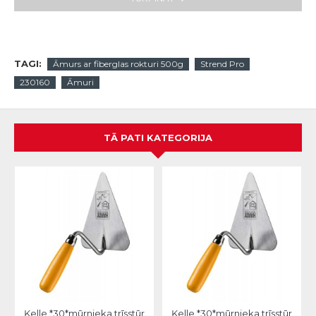
TAGI:
Āmurs ar fiberglas rokturi 500g
Strend Pro
230160
Āmuri
TĀ PATI KATEGORIJA
Ķelle *30*mūrnieka trīsstūra 18cm, Hardy
Ķelle *30*mūrnieka trīsstūra 20cm, Hardy