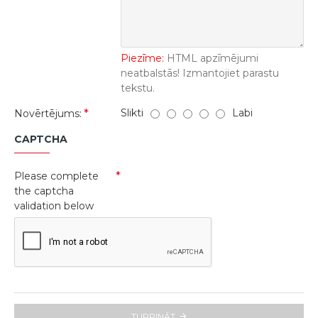
Piezīme:
HTML apzīmējumi
neatbalstās! Izmantojiet parastu
tekstu.
Slikti
Labi
Novērtējums:
CAPTCHA
Please complete
the captcha
validation below
TURPINĀT