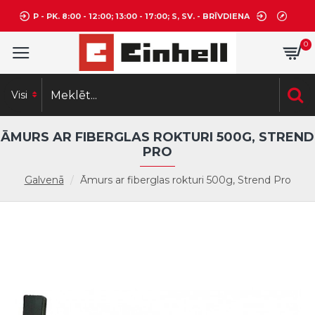
P - PK. 8:00 - 12:00; 13:00 - 17:00; S, SV. - BRĪVDIENA
0
Visi
ĀMURS AR FIBERGLAS ROKTURI 500G, STREND
PRO
Galvenā
Āmurs ar fiberglas rokturi 500g, Strend Pro