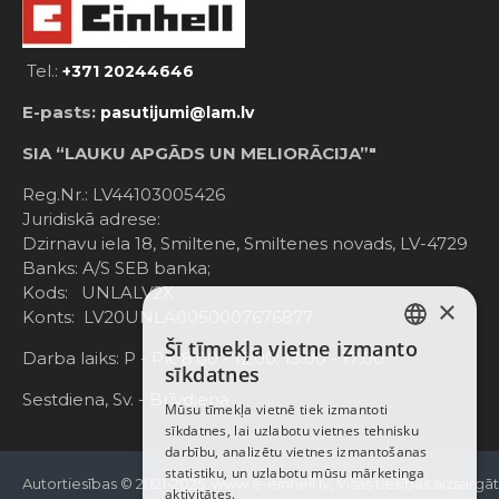
Tel.:
+371 20244646
E-pasts:
pasutijumi@lam.lv
SIA “LAUKU APGĀDS UN MELIORĀCIJA”"
Reg.Nr.: LV44103005426
Juridiskā adrese:
Dzirnavu iela 18, Smiltene, Smiltenes novads, LV-4729
Banks: A/S SEB banka;
Kods: UNLALV2X
×
Konts: LV20UNLA0050007676877
Šī tīmekļa vietne izmanto
LATVIAN
Darba laiks: P - Pk. 8:00 - 12:00; 13:00 - 17:00
sīkdatnes
RUSSIAN
Sestdiena, Sv. - Brīvdiena
Mūsu tīmekļa vietnē tiek izmantoti
sīkdatnes, lai uzlabotu vietnes tehnisku
ENGLISH
darbību, analizētu vietnes izmantošanas
statistiku, un uzlabotu mūsu mārketinga
Autortiesības © 2021-2025, www.e-einhell.lv, Visas tiesības aizsargā
aktivitātes.