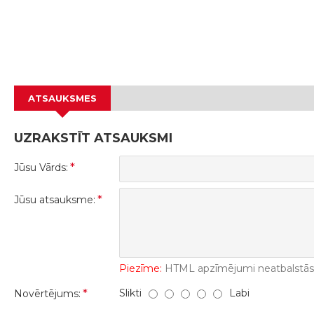
ATSAUKSMES
UZRAKSTĪT ATSAUKSMI
Jūsu Vārds:
Jūsu atsauksme:
Piezīme:
HTML apzīmējumi neatbalstās! 
Slikti
Labi
Novērtējums: