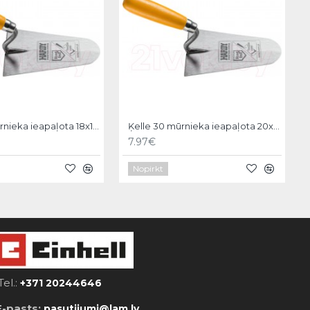
Ķelle 30 mūrnieka ieapaļota 18x11cm, Hardy
Ķelle 30 mūrnieka ieapaļota 20x12cm, Hardy
7.97€
Nopirkt
Tel.:
+371 20244646
E-pasts:
pasutijumi@lam.lv