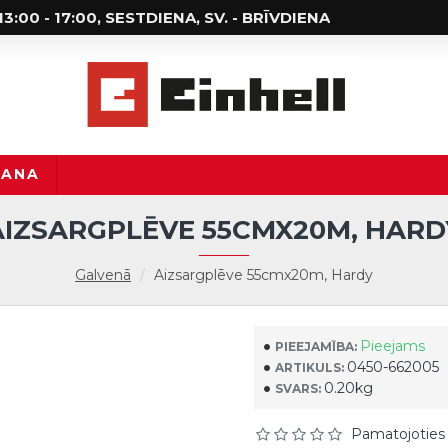
; 13:00 - 17:00, SESTDIENA, SV. - BRĪVDIENA
ŠANA
AIZSARGPLĒVE 55CMX20M, HARD
Galvenā
Aizsargplēve 55cmx20m, Hardy
Pieejams
PIEEJAMĪBA:
0450-662005
ARTIKULS:
0.20kg
SVARS:
Pamatojoties