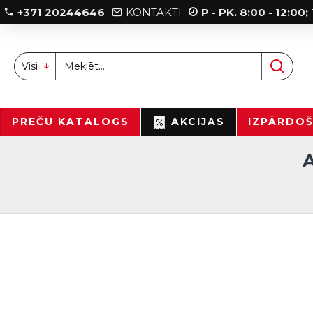
+371 20244646
KONTAKTI
P - PK. 8:00 - 12:00
Visi
PREČU KATALOGS
AKCIJAS
IZPĀRDO