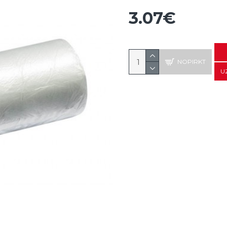
3.07€
NOPIRKT
U