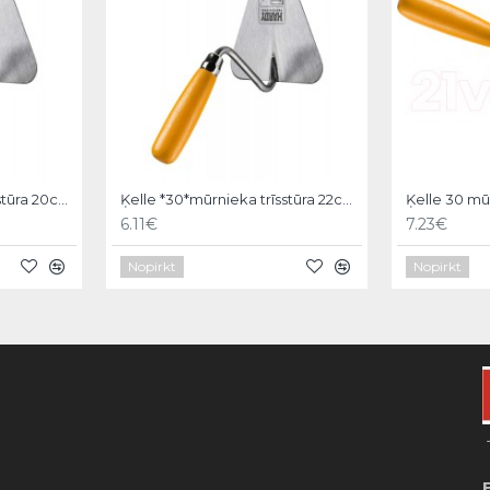
Ķelle *30*mūrnieka trīsstūra 20cm, Hardy
Ķelle *30*mūrnieka trīsstūra 22cm, Hardy
6.11€
7.23€
Nopirkt
Nopirkt