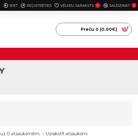
IEIET
REĢISTRĒTIES
VĒLMJU SARAKSTS
0
SALĪDZINĀT
0
Preču 0 (0.00€)
Y
 uz 0 atsauksmēm.
-
Uzrakstīt atsauksmi