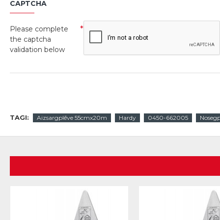
CAPTCHA
Please complete
the captcha
validation below
TAGI:
Aizsargplēve 55cmx20m
Hardy
0450-662005
Nosegp