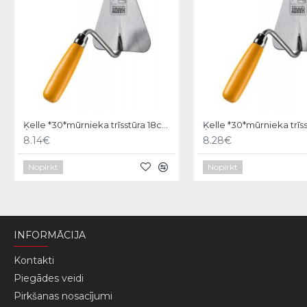
Ķelle *30*mūrnieka trīsstūra 18cm, Hardy
8.14€
8.28€
Nopirkt
Nopirkt
INFORMĀCIJA
Kontakti
Piegādes veidi
Pirkšanas nosacījumi