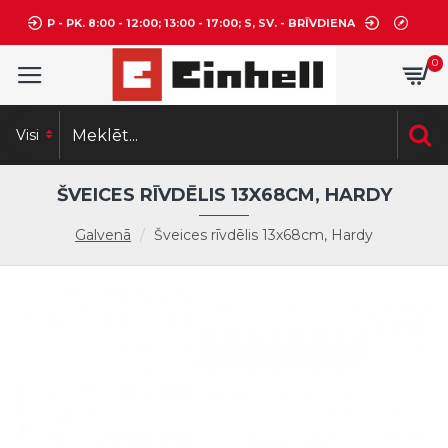
P - PK. 8:00 - 12:00; 13:00 - 17:00; S, SV. - BRĪVDIENA
0
Visi
ŠVEICES RĪVDĒLIS 13X68CM, HARDY
Galvenā
Šveices rīvdēlis 13x68cm, Hardy