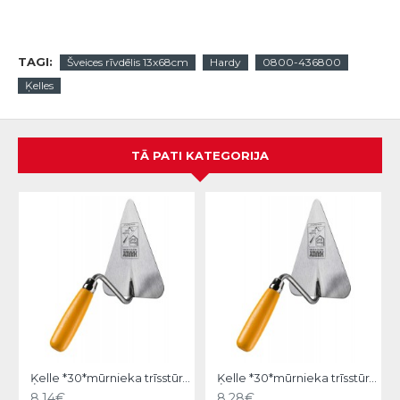
TAGI:
Šveices rīvdēlis 13x68cm
Hardy
0800-436800
Ķelles
TĀ PATI KATEGORIJA
Ķelle *30*mūrnieka trīsstūra 18cm, Hardy
Ķelle *30*mūrnieka trīsstūra 20cm, Hardy
8.14€
8.28€