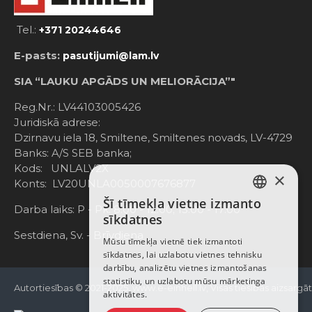
Tel.:
+371 20244646
E-pasts:
pasutijumi@lam.lv
SIA “LAUKU APGĀDS UN MELIORĀCIJA”"
Reg.Nr.: LV44103005426
Juridiskā adrese:
Dzirnavu iela 18, Smiltene, Smiltenes novads, LV-4729
Banks: A/S SEB banka;
Kods: UNLALV2X
×
Konts: LV20UNLA0050007676877
Šī tīmekļa vietne izmanto
LATVIAN
Darba laiks: P - Pk. 8:00 - 12:00; 13:00 - 17:00
sīkdatnes
RUSSIAN
Sestdiena, Sv. - Brīvdiena
Mūsu tīmekļa vietnē tiek izmantoti
sīkdatnes, lai uzlabotu vietnes tehnisku
ENGLISH
darbību, analizētu vietnes izmantošanas
statistiku, un uzlabotu mūsu mārketinga
Autortiesības © 2021-2025, www.e-einhell.lv, Visas tiesības aizsargā
aktivitātes.