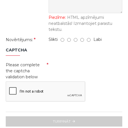
Piezīme:
HTML apzīmējumi
neatbalstās! Izmantojiet parastu
tekstu.
Slikti
Labi
Novērtējums:
CAPTCHA
Please complete
the captcha
validation below
TURPINĀT