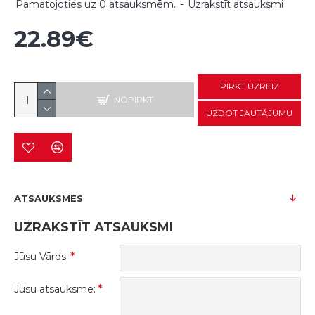
Pamatojoties uz 0 atsauksmēm.
-
Uzrakstīt atsauksmi
22.89€
PIRKT UZREIZ
NOPIRKT
UZDOT JAUTĀJUMU
ATSAUKSMES
UZRAKSTĪT ATSAUKSMI
Jūsu Vārds:
Jūsu atsauksme: