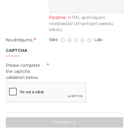
Piezīme:
HTML apzīmējumi
neatbalstās! Izmantojiet parastu
tekstu.
Slikti
Labi
Novērtējums:
CAPTCHA
Please complete
the captcha
validation below
TURPINĀT