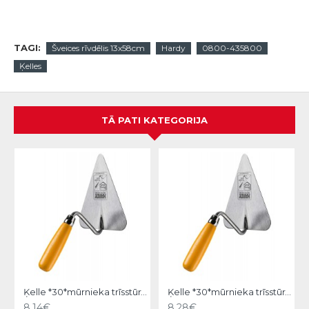
TAGI:
Šveices rīvdēlis 13x58cm
Hardy
0800-435800
Ķelles
TĀ PATI KATEGORIJA
Ķelle *30*mūrnieka trīsstūra 18cm, Hardy
Ķelle *30*mūrnieka trīsstūra 20cm, Hardy
8.14€
8.28€