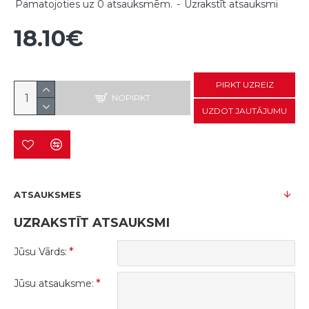
Pamatojoties uz 0 atsauksmēm.
-
Uzrakstīt atsauksmi
18.10€
PIRKT UZREIZ
NOPIRKT
UZDOT JAUTĀJUMU
ATSAUKSMES
UZRAKSTĪT ATSAUKSMI
Jūsu Vārds:
Jūsu atsauksme: