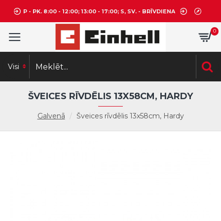
P - PK. 8:00 - 12:00; 13:00 - 17:00; S, SV. - BRĪVDIENA
0
Visi
ŠVEICES RĪVDĒLIS 13X58CM, HARDY
Galvenā
Šveices rīvdēlis 13x58cm, Hardy