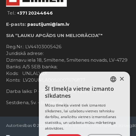
Tel.:
+371 20244646
E-pasts:
pasutijumi@lam.lv
SIA “LAUKU APGĀDS UN MELIORĀCIJA”"
Reg.Nr.: LV44103005426
Juridiskā adrese:
Dzirnavu iela 18, Smiltene, Smiltenes novads, LV-4729
Banks: A/S SEB banka;
Kods: UNLALV2X
×
Konts: LV20UNLA0050007676877
Šī tīmekļa vietne izmanto
LATVIAN
Darba laiks: P - Pk. 8:00 - 12:00; 13:00 - 17:00
sīkdatnes
RUSSIAN
Sestdiena, Sv. - Brīvdiena
Mūsu tīmekļa vietnē tiek izmantoti
sīkdatnes, lai uzlabotu vietnes tehnisku
ENGLISH
darbību, analizētu vietnes izmantošanas
statistiku, un uzlabotu mūsu mārketinga
Autortiesības © 2021-2025, www.e-einhell.lv, Visas tiesības aizsargā
aktivitātes.