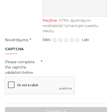
Piezīme:
HTML apzīmējumi
neatbalstās! Izmantojiet parastu
tekstu.
Slikti
Labi
Novērtējums:
CAPTCHA
Please complete
the captcha
validation below
TURPINĀT