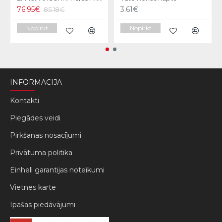
76.95€
3.61€
85.18€
Nopirkt
Nopirkt
INFORMĀCIJA
Kontakti
Piegādes veidi
Pirkšanas nosacījumi
Privātuma politika
Einhell garantijas noteikumi
Vietnes karte
Ipašas piedāvājumi