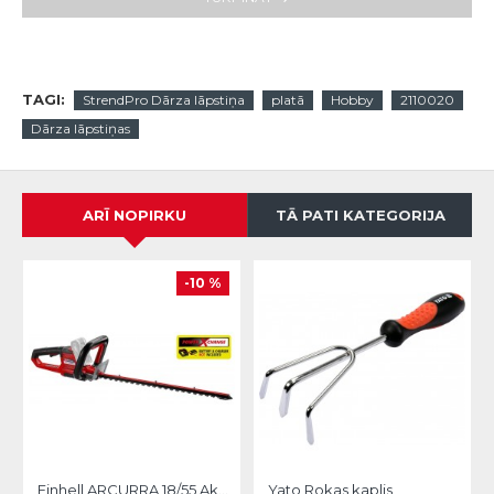
TAGI:
StrendPro Dārza lāpstiņa
platā
Hobby
2110020
Dārza lāpstiņas
ARĪ NOPIRKU
TĀ PATI KATEGORIJA
-10 %
Einhell ARCURRA 18/55 Akumulatora dzīvžoga šķēres
Yato Rokas kaplis