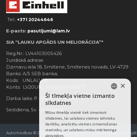
Tel.:
+371 20244646
E-pasts:
pasutijumi@lam.lv
SIA “LAUKU APGĀDS UN MELIORĀCIJA”"
Reg.Nr.: LV44103005426
Juridiskā adrese:
Dzirnavu iela 18, Smiltene, Smiltenes novads, LV-4729
Banks: A/S SEB banka;
Kods: UNLALV2X
×
Konts: LV20UNLA0050007676877
Šī tīmekļa vietne izmanto
LATVIAN
Darba laiks: P - Pk. 8:00 - 12:00; 13:00 - 17:00
sīkdatnes
RUSSIAN
Sestdiena, Sv. - Brīvdiena
Mūsu tīmekļa vietnē tiek izmantoti
sīkdatnes, lai uzlabotu vietnes tehnisku
ENGLISH
darbību, analizētu vietnes izmantošanas
statistiku, un uzlabotu mūsu mārketinga
Autortiesības © 2021-2025, www.e-einhell.lv, Visas tiesības aizsargā
aktivitātes.