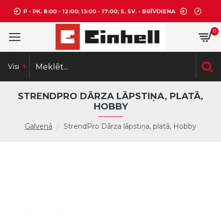
P - PK. 8:00 - 12:00; 13:00 - 17:00; S, SV. - BRĪVDIENA
0
Visi
STRENDPRO DĀRZA LĀPSTIŅA, PLATĀ,
HOBBY
Galvenā
StrendPro Dārza lāpstiņa, platā, Hobby