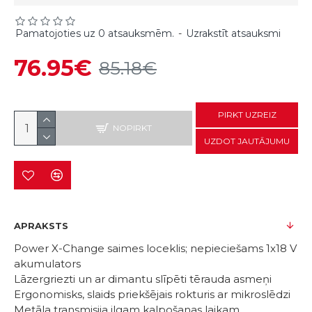
Pamatojoties uz 0 atsauksmēm.
-
Uzrakstīt atsauksmi
76.95€
85.18€
PIRKT UZREIZ
NOPIRKT
UZDOT JAUTĀJUMU
APRAKSTS
Power X-Change saimes loceklis; nepieciešams 1x18 V
akumulators
Lāzergriezti un ar dimantu slīpēti tērauda asmeņi
Ergonomisks, slaids priekšējais rokturis ar mikroslēdzi
Metāla transmisija ilgam kalpošanas laikam