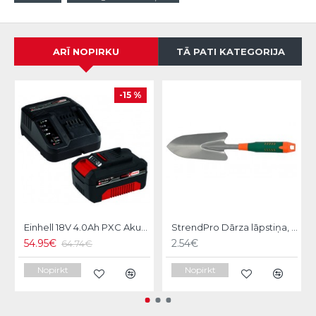
ARĪ NOPIRKU
TĀ PATI KATEGORIJA
-15 %
Einhell 18V 4.0Ah PXC Akumulators+Lādētājs
StrendPro Dārza lāpstiņa, platā, Hobby
54.95€
2.54€
64.74€
Nopirkt
Nopirkt