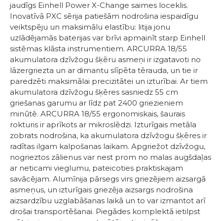
jaudīgs Einhell Power X-Change saimes loceklis.
Inovatīvā PXC sērija patiešām nodrošina iespaidīgu
veiktspēju un maksimālu elastību: litija jonu
uzlādējamās baterijas var brīvi apmainīt starp Einhell
sistēmas klāsta instrumentiem. ARCURRA 18/55
akumulatora dzīvžogu šķēru asmeņi ir izgatavoti no
lāzergriezta un ar dimantu slīpēta tērauda, ​​un tie ir
paredzēti maksimālai precizitātei un izturībai. Ar tiem
akumulatora dzīvžogu šķēres sasniedz 55 cm
griešanas garumu ar līdz pat 2400 griezieniem
minūtē. ARCURRA 18/55 ergonomiskais, šaurais
rokturis ir aprīkots ar mikroslēdzi. Izturīgais metāla
zobrats nodrošina, ka akumulatora dzīvžogu šķēres ir
radītas ilgam kalpošanas laikam. Apgriežot dzīvžogu,
nogrieztos zālienus var nest prom no malas augšdaļas
ar neticami vieglumu, pateicoties praktiskajam
savācējam. Alumīnija pārsegs virs griezējiem aizsargā
asmeņus, un izturīgais griezēja aizsargs nodrošina
aizsardzību uzglabāšanas laikā un to var izmantot arī
drošai transportēšanai. Piegādes komplektā ietilpst