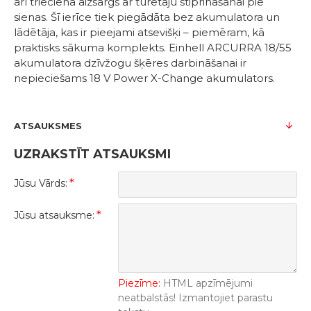
arī trieciena aizsargs ar turētāju stiprināšanai pie
sienas. Šī ierīce tiek piegādāta bez akumulatora un
lādētāja, kas ir pieejami atsevišķi – piemēram, kā
praktisks sākuma komplekts. Einhell ARCURRA 18/55
akumulatora dzīvžogu šķēres darbināšanai ir
nepieciešams 18 V Power X-Change akumulators.
ATSAUKSMES
UZRAKSTĪT ATSAUKSMI
Jūsu Vārds:
Jūsu atsauksme:
Piezīme:
HTML apzīmējumi
neatbalstās! Izmantojiet parastu