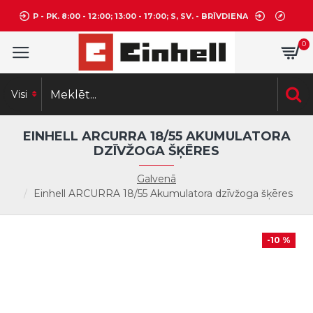
P - PK. 8:00 - 12:00; 13:00 - 17:00; S, SV. - BRĪVDIENA
0
Visi
EINHELL ARCURRA 18/55 AKUMULATORA
DZĪVŽOGA ŠĶĒRES
Galvenā
Einhell ARCURRA 18/55 Akumulatora dzīvžoga šķēres
-10 %