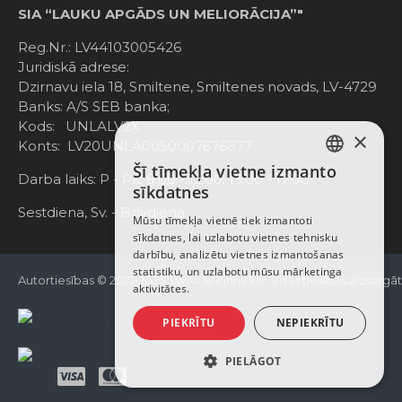
SIA “LAUKU APGĀDS UN MELIORĀCIJA”"
Reg.Nr.: LV44103005426
Juridiskā adrese:
Dzirnavu iela 18, Smiltene, Smiltenes novads, LV-4729
Banks: A/S SEB banka;
Kods: UNLALV2X
×
Konts: LV20UNLA0050007676877
Šī tīmekļa vietne izmanto
LATVIAN
Darba laiks: P - Pk. 8:00 - 12:00; 13:00 - 17:00
sīkdatnes
RUSSIAN
Sestdiena, Sv. - Brīvdiena
Mūsu tīmekļa vietnē tiek izmantoti
sīkdatnes, lai uzlabotu vietnes tehnisku
ENGLISH
darbību, analizētu vietnes izmantošanas
statistiku, un uzlabotu mūsu mārketinga
Autortiesības © 2021-2025, www.e-einhell.lv, Visas tiesības aizsargā
aktivitātes.
PIEKRĪTU
NEPIEKRĪTU
PIELĀGOT