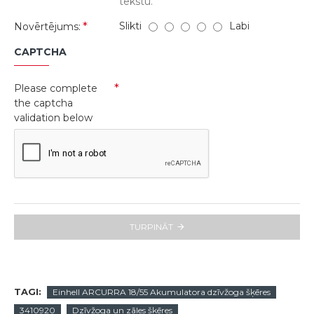
tekstu.
Slikti
Labi
Novērtējums:
CAPTCHA
Please complete
the captcha
validation below
TURPINĀT
TAGI:
Einhell ARCURRA 18/55 Akumulatora dzīvžoga šķēres
3410920
Dzīvžoga un zāles šķēres