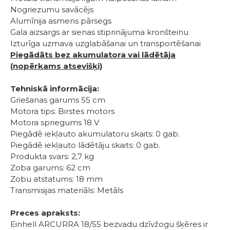
Nogriezumu savācējs
Alumīnija asmens pārsegs
Gala aizsargs ar sienas stiprinājuma kronšteinu
Izturīga uzmava uzglabāšanai un transportēšanai
Piegādāts bez akumulatora vai lādētāja
(nopērkams atsevišķi)
Tehniskā informācija:
Griešanas garums 55 cm
Motora tips: Birstes motors
Motora spriegums 18 V
Piegādē iekļauto akumulatoru skaits: 0 gab.
Piegādē iekļauto lādētāju skaits: 0 gab.
Produkta svars: 2,7 kg
Zoba garums: 62 cm
Zobu atstatums: 18 mm
Transmisijas materiāls: Metāls
Preces apraksts:
Einhell ARCURRA 18/55 bezvadu dzīvžogu šķēres ir