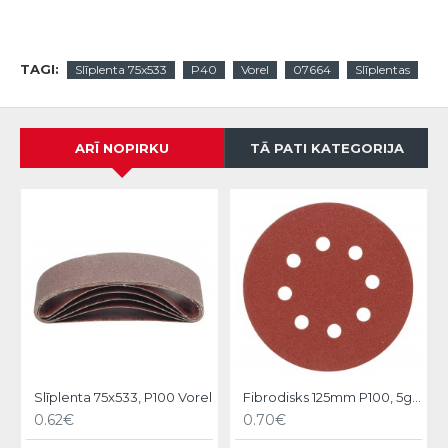
TAGI:
Slīplenta 75x533
P40
Vorel
07664
Slīplentas
ARĪ NOPIRKU
TĀ PATI KATEGORIJA
Slīplenta 75x533, P100 Vorel
Fibrodisks 125mm P100, 5gb., Vorel
0.62€
0.70€