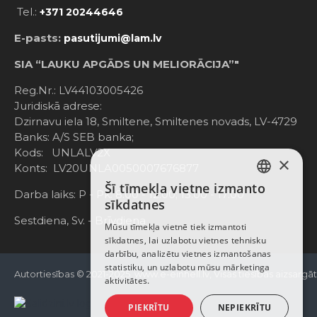
Tel.:
+371 20244646
E-pasts:
pasutijumi@lam.lv
SIA “LAUKU APGĀDS UN MELIORĀCIJA”"
Reg.Nr.: LV44103005426
Juridiskā adrese:
Dzirnavu iela 18, Smiltene, Smiltenes novads, LV-4729
Banks: A/S SEB banka;
Kods: UNLALV2X
×
Konts: LV20UNLA0050007676877
Šī tīmekļa vietne izmanto
LATVIAN
Darba laiks: P - Pk. 8:00 - 12:00; 13:00 - 17:00
sīkdatnes
RUSSIAN
Sestdiena, Sv. - Brīvdiena
Mūsu tīmekļa vietnē tiek izmantoti
sīkdatnes, lai uzlabotu vietnes tehnisku
ENGLISH
darbību, analizētu vietnes izmantošanas
statistiku, un uzlabotu mūsu mārketinga
Autortiesības © 2021-2025, www.e-einhell.lv, Visas tiesības aizsargā
aktivitātes.
PIEKRĪTU
NEPIEKRĪTU