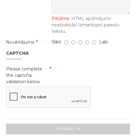
Piezīme:
HTML apzīmējumi
neatbalstās! Izmantojiet parastu
tekstu.
Slikti
Labi
Novērtējums:
CAPTCHA
Please complete
the captcha
validation below
TURPINĀT