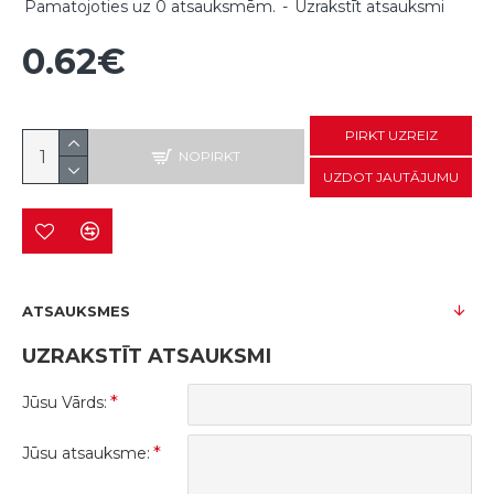
Pamatojoties uz 0 atsauksmēm.
-
Uzrakstīt atsauksmi
0.62€
PIRKT UZREIZ
NOPIRKT
UZDOT JAUTĀJUMU
ATSAUKSMES
UZRAKSTĪT ATSAUKSMI
Jūsu Vārds:
Jūsu atsauksme: