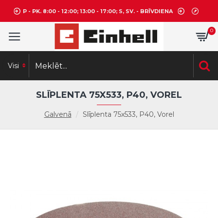
P - PK. 8:00 - 12:00; 13:00 - 17:00; S, SV. - BRĪVDIENA
0
Visi
SLĪPLENTA 75X533, P40, VOREL
Galvenā
Slīplenta 75x533, P40, Vorel