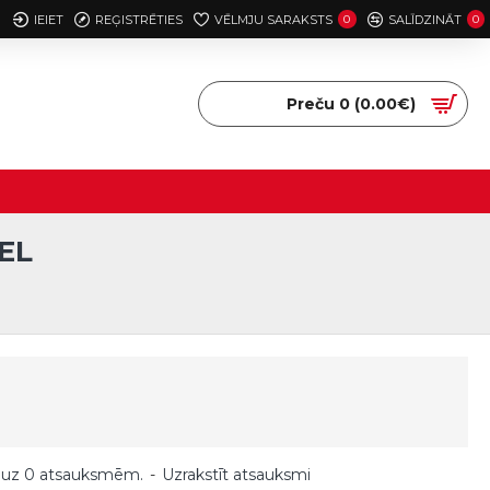
IEIET
REĢISTRĒTIES
VĒLMJU SARAKSTS
0
SALĪDZINĀT
0
Preču 0 (0.00€)
EL
 uz 0 atsauksmēm.
-
Uzrakstīt atsauksmi