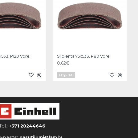
x533, P120 Vorel
Slīplenta 75x533, P80 Vorel
0.62€
Nopirkt
Tel.:
+371 20244646
E-pasts:
pasutijumi@lam.lv