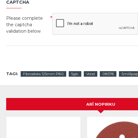
CAPTCHA
Please complete
the captcha
validation below
TAGI:
Fibrodisks 125mm P80
5gb.
Vorel
08578
Smilšpapī
ARĪ NOPIRKU