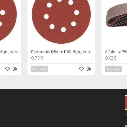
5gb., Vorel
Fibrodisks 125mm P60, 5gb., Vorel
Slīplenta 75
0.70€
0.62€
Nopirkt
Nopirkt