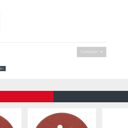
TURPINĀT
ri