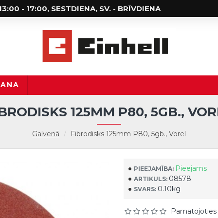
; 13:00 - 17:00, SESTDIENA, SV. - BRĪVDIENA
ŠANA
IBRODISKS 125MM P80, 5GB., VOR
Galvenā
Fibrodisks 125mm P80, 5gb., Vorel
Pieejams
PIEEJAMĪBA:
08578
ARTIKULS:
0.10kg
SVARS:
Pamatojoties