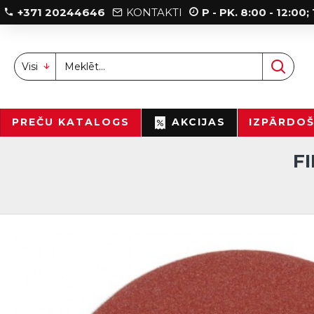
+371 20244646
KONTAKTI
P - PK. 8:00 - 12:00
Visi
PREČU KATALOGS
AKCIJAS
IZPĀRDO
F