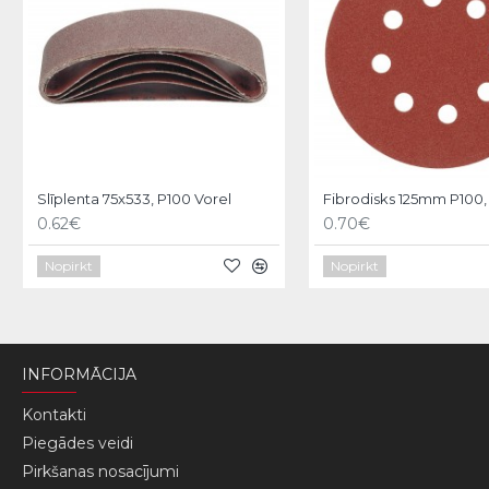
Slīplenta 75x533, P100 Vorel
Fibrodisks 125mm P100, 
0.62€
0.70€
Nopirkt
Nopirkt
INFORMĀCIJA
Kontakti
Piegādes veidi
Pirkšanas nosacījumi