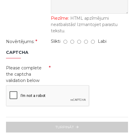
Piezīme:
HTML apzīmējumi
neatbalstās! Izmantojiet parastu
tekstu.
Slikti
Labi
Novērtējums:
CAPTCHA
Please complete
the captcha
validation below
TURPINĀT