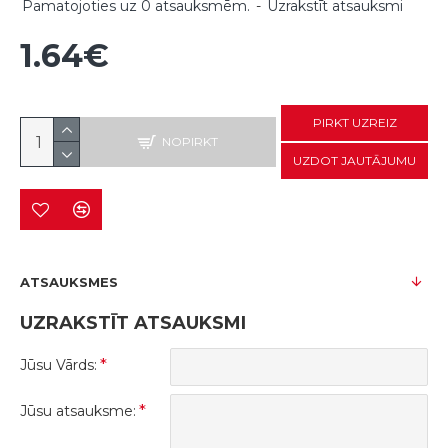
Pamatojoties uz 0 atsauksmēm.
-
Uzrakstīt atsauksmi
1.64€
PIRKT UZREIZ
NOPIRKT
UZDOT JAUTĀJUMU
ATSAUKSMES
UZRAKSTĪT ATSAUKSMI
Jūsu Vārds:
Jūsu atsauksme: