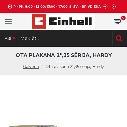
P - PK. 8:00 - 12:00; 13:00 - 17:00; S, SV. - BRĪVDIENA
0
Visi
OTA PLAKANA 2'',35 SĒRIJA, HARDY
Galvenā
Ota plakana 2'',35 sērija, Hardy