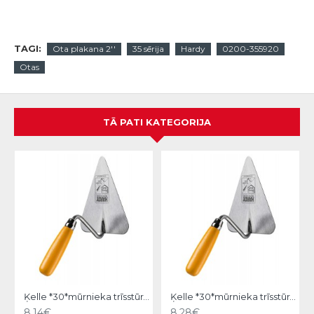
TAGI:
Ota plakana 2''
35 sērija
Hardy
0200-355920
Otas
TĀ PATI KATEGORIJA
Ķelle *30*mūrnieka trīsstūra 18cm, Hardy
Ķelle *30*mūrnieka trīsstūra 20cm, Hardy
8.14€
8.28€