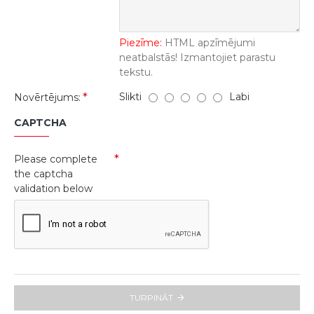
Piezīme:
HTML apzīmējumi
neatbalstās! Izmantojiet parastu
tekstu.
Slikti
Labi
Novērtējums:
CAPTCHA
Please complete
the captcha
validation below
TURPINĀT