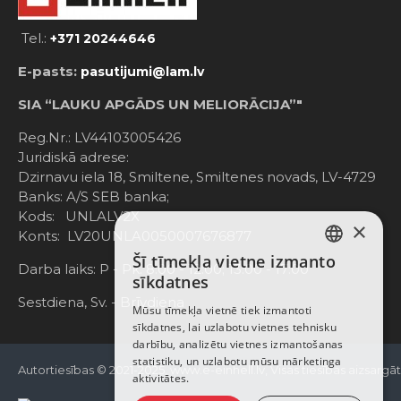
Tel.:
+371 20244646
E-pasts:
pasutijumi@lam.lv
SIA “LAUKU APGĀDS UN MELIORĀCIJA”"
Reg.Nr.: LV44103005426
Juridiskā adrese:
Dzirnavu iela 18, Smiltene, Smiltenes novads, LV-4729
Banks: A/S SEB banka;
Kods: UNLALV2X
×
Konts: LV20UNLA0050007676877
Šī tīmekļa vietne izmanto
LATVIAN
Darba laiks: P - Pk. 8:00 - 12:00; 13:00 - 17:00
sīkdatnes
RUSSIAN
Sestdiena, Sv. - Brīvdiena
Mūsu tīmekļa vietnē tiek izmantoti
sīkdatnes, lai uzlabotu vietnes tehnisku
ENGLISH
darbību, analizētu vietnes izmantošanas
statistiku, un uzlabotu mūsu mārketinga
Autortiesības © 2021-2025, www.e-einhell.lv, Visas tiesības aizsargā
aktivitātes.